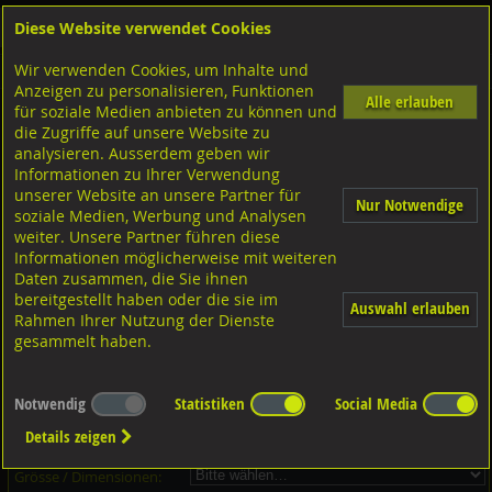
Diese Website verwendet Cookies
Anmelden
Warenkorb
Wir verwenden Cookies, um Inhalte und
Shop
Unterlagscheiben
Senkscheiben
Anzeigen zu personalisieren, Funktionen
Alle erlauben
für soziale Medien anbieten zu können und
Rosetten, Vollmaterial gedreht, A4 rostfrei
die Zugriffe auf unsere Website zu
analysieren. Ausserdem geben wir
Informationen zu Ihrer Verwendung
unserer Website an unsere Partner für
Nur Notwendige
soziale Medien, Werbung und Analysen
weiter. Unsere Partner führen diese
Informationen möglicherweise mit weiteren
Daten zusammen, die Sie ihnen
bereitgestellt haben oder die sie im
Auswahl erlauben
Rahmen Ihrer Nutzung der Dienste
gesammelt haben.
Dieser Artikel ist in 7 Grössen erhältlich - Bitte wählen Sie...
Notwendig
Statistiken
Social Media
Artikel-Nr.:
...
Details zeigen
Verpackungs-Einheit:
...
Grösse / Dimensionen: