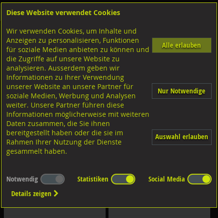
Diese Website verwendet Cookies
Anmelden
Warenkorb
Wir verwenden Cookies, um Inhalte und
Shop
Geländerzubehör
Wandplatte eckig
Anzeigen zu personalisieren, Funktionen
Alle erlauben
für soziale Medien anbieten zu können und
Stahl S235JR
die Zugriffe auf unsere Website zu
analysieren. Ausserdem geben wir
Filter nach Dimensionen:
Informationen zu Ihrer Verwendung
×
×
unserer Website an unsere Partner für
Nur Notwendige
soziale Medien, Werbung und Analysen
weiter. Unsere Partner führen diese
Filter zurücksetzen
Informationen möglicherweise mit weiteren
Daten zusammen, die Sie ihnen
bereitgestellt haben oder die sie im
Auswahl erlauben
Rahmen Ihrer Nutzung der Dienste
gesammelt haben.
Notwendig
Statistiken
Social Media
Details zeigen
Wandplatte eckig gestanzt Stahl
Wandplatte eckig gestanzt Stahl
80 × 32 × 3 ZL:10
80 × 32 × 3 ZL:12