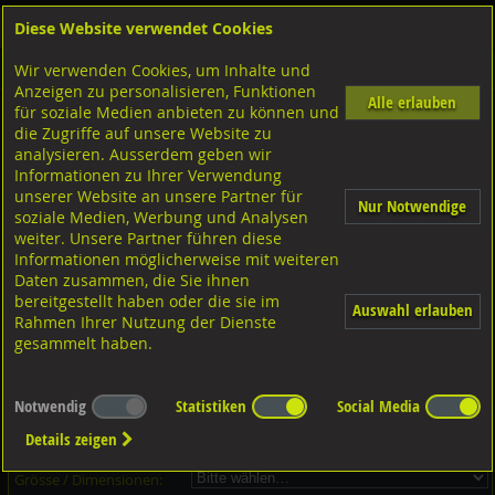
Diese Website verwendet Cookies
Anmelden
Warenkorb
Wir verwenden Cookies, um Inhalte und
Shop
Unterlagscheiben
Diverse Unterlagscheiben nach Grösse
A2 rostfrei
Anzeigen zu personalisieren, Funktionen
Alle erlauben
für soziale Medien anbieten zu können und
Unterlagscheiben, A2 rostfrei
die Zugriffe auf unsere Website zu
analysieren. Ausserdem geben wir
Informationen zu Ihrer Verwendung
unserer Website an unsere Partner für
Nur Notwendige
soziale Medien, Werbung und Analysen
weiter. Unsere Partner führen diese
Informationen möglicherweise mit weiteren
Daten zusammen, die Sie ihnen
bereitgestellt haben oder die sie im
Auswahl erlauben
Rahmen Ihrer Nutzung der Dienste
gesammelt haben.
Dieser Artikel ist in 12 Grössen erhältlich - Bitte wählen Sie...
Notwendig
Statistiken
Social Media
Artikel-Nr.:
...
Details zeigen
Verpackungs-Einheit:
...
Grösse / Dimensionen: