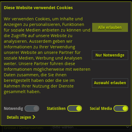
Diese Website verwendet Cookies
Anmelden
Warenkorb
Wir verwenden Cookies, um Inhalte und
Shop
Unterlagscheiben
Diverse Unterlagscheiben nach Grösse
Anzeigen zu personalisieren, Funktionen
Alle erlauben
für soziale Medien anbieten zu können und
die Zugriffe auf unsere Website zu
analysieren. Ausserdem geben wir
Informationen zu Ihrer Verwendung
unserer Website an unsere Partner für
Nur Notwendige
soziale Medien, Werbung und Analysen
weiter. Unsere Partner führen diese
Informationen möglicherweise mit weiteren
Daten zusammen, die Sie ihnen
bereitgestellt haben oder die sie im
Auswahl erlauben
Rahmen Ihrer Nutzung der Dienste
gesammelt haben.
Dieser Artikel ist in 13 Grössen erhältlich - Bitte wählen Sie...
Notwendig
Statistiken
Social Media
Artikel-Nr.:
...
Details zeigen
Verpackungs-Einheit:
...
Grösse / Dimensionen: