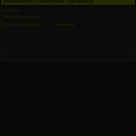
Dieser Artikel ist in
52
Grössen erhältlich - Bitte wählen Sie...
Artikel-Nr.:
...
Verpackungs-Einheit:
...
Grösse / Dimensionen: