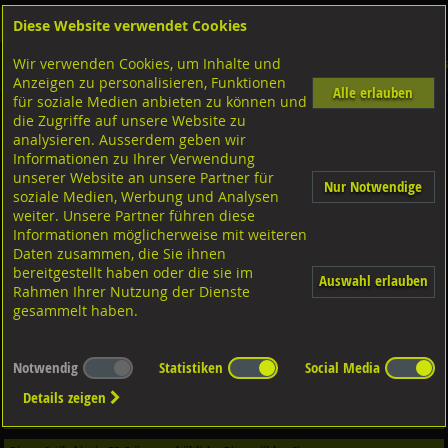
Diese Website verwendet Cookies
Anmelden
Warenkorb
Wir verwenden Cookies, um Inhalte und
Shop
Niettechnik-Blindnietmuttern
Schweissbolzen
Diverse Ausführungen Schweis
Anzeigen zu personalisieren, Funktionen
Alle erlauben
für soziale Medien anbieten zu können und
die Zugriffe auf unsere Website zu
Standard
1.4301-1.4303 rostfrei, DIN32501
analysieren. Ausserdem geben wir
Informationen zu Ihrer Verwendung
unserer Website an unsere Partner für
Nur Notwendige
soziale Medien, Werbung und Analysen
weiter. Unsere Partner führen diese
Informationen möglicherweise mit weiteren
Daten zusammen, die Sie ihnen
bereitgestellt haben oder die sie im
Auswahl erlauben
Rahmen Ihrer Nutzung der Dienste
gesammelt haben.
Notwendig
Statistiken
Social Media
Dieser Artikel ist in
3
Qualitäten erhältlich - Bitte wählen Sie...
Details zeigen
Qualität / Oberfläche