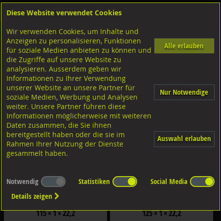
Diese Website verwendet Cookies
Anmelden
Warenkorb
Wir verwenden Cookies, um Inhalte und
Shop
Bohrer-Bit Einsatz-Gewindebohrer
Trennscheiben
Anzeigen zu personalisieren, Funktionen
Alle erlauben
für soziale Medien anbieten zu können und
für Edelstahl
die Zugriffe auf unsere Website zu
analysieren. Ausserdem geben wir
Filter nach Dimensionen:
Informationen zu Ihrer Verwendung
×
×
unserer Website an unsere Partner für
Nur Notwendige
soziale Medien, Werbung und Analysen
weiter. Unsere Partner führen diese
Filter zurücksetzen
Informationen möglicherweise mit weiteren
Daten zusammen, die Sie ihnen
bereitgestellt haben oder die sie im
Auswahl erlauben
Rahmen Ihrer Nutzung der Dienste
gesammelt haben.
Notwendig
Statistiken
Social Media
Details zeigen
ATORN Trennscheiben gerade, extra
ATORN Trennscheiben gerade, extra
dünn A46U9-BF725 Inox
dünn A46U9-BF725 Inox
115 × 1 × 22,2
125 × 1 × 22,2