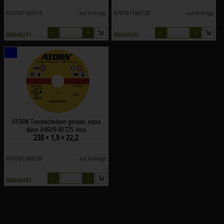
670761160115
auf Anfrage
670761160125
auf Anfrage
–
+
–
+
KN040391
KN040392
ATORN Trennscheiben gerade, extra
dünn A46U9-BF725 Inox
230 × 1,9 × 22,2
670761160230
auf Anfrage
–
+
KN040393