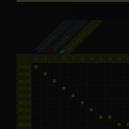
Stahl verzinkt
A2 rostfrei
A4 rostfrei
3
4
5
6
7
8
10
12
13
14
1
6 × 0.8
8 × 0.8
10 × 0.8
12 × 1.6
14 × 1.6
16 × 2.0
20 × 2.5
25 × 3.0
28 × 3.0