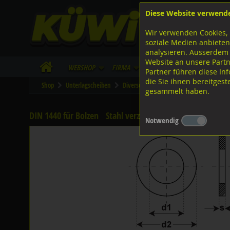
Diese Website verwend
F
Lagerstrasse 8
8953 Dietikon
Wir verwenden Cookies, 
I
Tel.
043 455 20 30
soziale Medien anbieten
analysieren. Ausserdem
Website an unsere Partn
WebShop
Firma
Lieferinfo
Infos/Dow
Partner führen diese I
die Sie ihnen bereitges
Shop
Unterlagscheiben
Diverse Unterlagscheiben nach DIN
D
gesammelt haben.
DIN 1440 für Bolzen
Stahl verzinkt, DIN1440
Notwendig