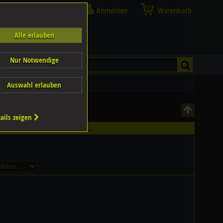
Anmelden
Warenkorb
Alle erlauben
Nur Notwendige
Auswahl erlauben
ails zeigen
hältlich - Bitte wählen Sie...