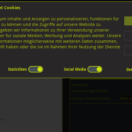
et Cookies
B
um Inhalte und Anzeigen zu personalisieren, Funktionen für
G
 zu können und die Zugriffe auf unsere Website zu
 geben wir Informationen zu Ihrer Verwendung unserer
er für soziale Medien, Werbung und Analysen weiter. Unsere
nloads
nformationen möglicherweise mit weiteren Daten zusammen,
tellt haben oder die sie im Rahmen Ihrer Nutzung der Dienste
iverse Ausführungen
DIN 1440 für Bolzen
Statistiken
Social Media
Det
Dieser Artikel ist in
35
Grössen er
Artikel-Nr.:
...
Verpackungs-Einheit:
...
Grösse / Dimensionen: