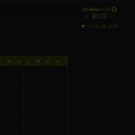
Schnellwarenkorb
aus
ein
= schon einmal gekauft
0
45
50
55
60
65
70
75
80
90
100