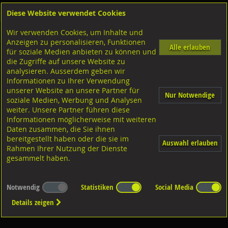
Diese Website verwendet Cookies
Anmelden
Warenkorb
Wir verwenden Cookies, um Inhalte und
Shop
Distanzplatten-Brandschutz-Kunststoffteile
U-Kunststoffplatten nicht steckbar
Anzeigen zu personalisieren, Funktionen
Alle erlauben
für soziale Medien anbieten zu können und
NEU: U-Kunststoffplatten SCHWARZ
die Zugriffe auf unsere Website zu
analysieren. Ausserdem geben wir
Informationen zu Ihrer Verwendung
unserer Website an unsere Partner für
Nur Notwendige
soziale Medien, Werbung und Analysen
weiter. Unsere Partner führen diese
Informationen möglicherweise mit weiteren
Abmessung: 30x45
Daten zusammen, die Sie ihnen
bereitgestellt haben oder die sie im
Auswahl erlauben
Rahmen Ihrer Nutzung der Dienste
gesammelt haben.
Notwendig
Statistiken
Social Media
Details zeigen