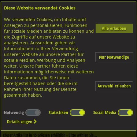
Diese Website verwendet Cookies
Anmelden
Warenkorb
Wir verwenden Cookies, um Inhalte und
Shop
Sicherungselemente
Klemmringe
Anzeigen zu personalisieren, Funktionen
Alle erlauben
für soziale Medien anbieten zu können und
Klemmringe, einteilig
die Zugriffe auf unsere Website zu
Stahl blank,
analysieren. Ausserdem geben wir
Informationen zu Ihrer Verwendung
unserer Website an unsere Partner für
Nur Notwendige
soziale Medien, Werbung und Analysen
weiter. Unsere Partner führen diese
Informationen möglicherweise mit weiteren
Daten zusammen, die Sie ihnen
bereitgestellt haben oder die sie im
Auswahl erlauben
Rahmen Ihrer Nutzung der Dienste
gesammelt haben.
Notwendig
Statistiken
Social Media
Dieser Artikel ist in
1
Qualitäten erhältlich - Bitte wählen Sie...
Details zeigen
Qualität / Oberfläche
Dieser Artikel ist in
15
Grössen erhältlich - Bitte wählen Sie...