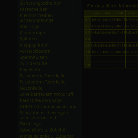
Sicherungsscheiben
Für detaillierte Informa
Passscheiben
3×6
4×8
5×10
6×12
Klemmscheiben-
0.1
Sicherungsringe
3×6×0.1
4×8×0.1
5×10×0.1
6×12×0.1
Stellringe
0.2
3×6×0.2
4×8×0.2
5×10×0.2
6×12×0.2
Klemmringe
0.3
3×6×0.3
4×8×0.3
5×10×0.3
6×12×0.3
Splinten
0.4
Klappsplinten
0.5
3×6×0.5
4×8×0.5
5×10×0.5
6×12×0.5
Vorsteckfedern
1.0
3×6×1.0
4×8×1.0
5×10×1.0
6×12×1.0
Spannhülsen
1
Zylinderstifte
2.0
Kegelstifte
Passfedern-Federkeile
Passfedern-Federkeile
Nasenkeile
Scheibenfedern Woodruff
Kerbstifte/­Kerbnägel
DUBO Schraubensicherung
Schraubensicherungen
selbstzentrierend
Dichtringe
Gabelköpfe u. Zubehör
Winkelgelenke u. Zubehör