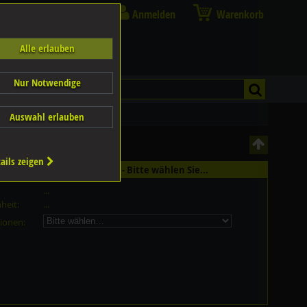
Anmelden
Warenkorb
Alle erlauben
Nur Notwendige
Auswahl erlauben
ails zeigen
ist in 235 Grössen erhältlich - Bitte wählen Sie...
...
heit:
...
ionen: