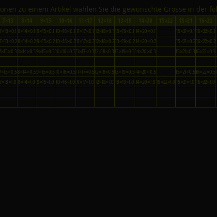
tionen zu einem Artikel wählen Sie die gewünschte Grösse in der fo
7×13
8×14
9×15
10×16
11×17
12×18
13×19
14×20
15×22
15×21
16×22
7×13×0.1
8×14×0.1
9×15×0.1
10×16×0.1
11×17×0.1
12×18×0.1
13×19×0.1
14×20×0.1
15×21×0.1
16×22×0.1
7×13×0.2
8×14×0.2
9×15×0.2
10×16×0.2
11×17×0.2
12×18×0.2
13×19×0.2
14×20×0.2
15×21×0.2
16×22×0.2
7×13×0.3
8×14×0.3
9×15×0.3
10×16×0.3
11×17×0.3
12×18×0.3
13×19×0.3
14×20×0.3
15×21×0.3
16×22×0.3
7×13×0.5
8×14×0.5
9×15×0.5
10×16×0.5
11×17×0.5
12×18×0.5
13×19×0.5
14×20×0.5
15×21×0.5
16×22×0.5
7×13×1.0
8×14×1.0
9×15×1.0
10×16×1.0
11×17×1.0
12×18×1.0
13×19×1.0
14×20×1.0
15×22×1.0
15×21×1.0
16×22×1.0