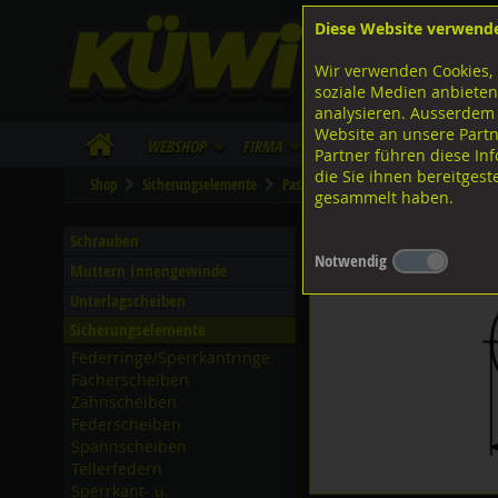
Diese Website verwend
F
Lagerstrasse 8
8953 Dietikon
Wir verwenden Cookies, 
I
Tel.
043 455 20 30
soziale Medien anbieten
analysieren. Ausserdem
Website an unsere Partn
WebShop
Firma
Lieferinfo
Infos/Dow
Partner führen diese I
die Sie ihnen bereitges
Shop
Sicherungselemente
Passscheiben
2K 50 blank
gesammelt haben.
Passscheiben Distanzsc
Schrauben
Notwendig
Muttern Innengewinde
Unterlagscheiben
Sicherungselemente
Federringe/­Sperrkantringe
Fächerscheiben
Zahnscheiben
Federscheiben
Spannscheiben
Tellerfedern
Sperrkant- u.