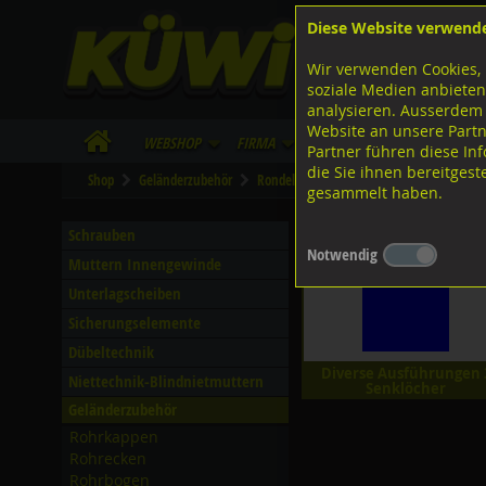
Diese Website verwend
F
Lagerstrasse 8
8953 Dietikon
Wir verwenden Cookies, 
I
Tel.
043 455 20 30
soziale Medien anbieten
analysieren. Ausserdem
Website an unsere Partn
WebShop
Firma
Lieferinfo
Infos/Dow
Partner führen diese I
die Sie ihnen bereitges
Shop
Geländerzubehör
Rondellen
CNS 1.4301
3 Senklöch
gesammelt haben.
3 Senklöcher
Schrauben
Notwendig
Muttern Innengewinde
Unterlagscheiben
Sicherungselemente
Dübeltechnik
Diverse Ausführungen 
Niettechnik-Blindnietmuttern
Senklöcher
Geländerzubehör
Rohrkappen
Rohrecken
Rohrbogen