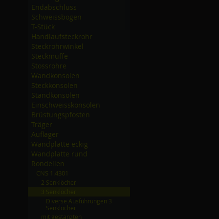
Endabschluss
Schweissbogen
T-Stück
Handlaufsteckrohr
Steckrohrwinkel
Steckmuffe
Stossrohre
Wandkonsolen
Steckkonsolen
Standkonsolen
Einschweisskonsolen
Brüstungspfosten
Träger
Auflager
Wandplatte eckig
Wandplatte rund
Rondellen
CNS 1.4301
2 Senklöcher
3 Senklöcher
Diverse Ausführungen 3
Senklöcher
mit gestanzten