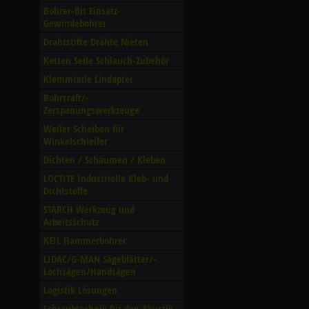
Bohrer-Bit Einsatz-
Gewindebohrer
Drahtstifte Drähte Nieten
Ketten Seile Schlauch-Zubehör
Klemmteile Lindapter
Bohrcraft/­
Zerspanungswerkzeuge
Weiler Scheiben für
Winkelschleifer
Dichten /­ Schäumen /­ Kleben
LOCTITE Industrielle Kleb- und
Dichtstoffe
STARCH Werkzeug und
Arbeitsschutz
KEIL Hammerbohrer
LIDAC/­G-MAN Sägeblätter/­
Lochsägen/­Handsägen
Logistik Lösungen
Schraubtechnik für den Akustik-