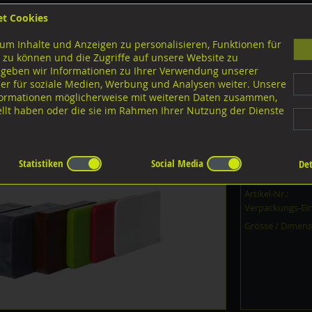
et Cookies
B
um Inhalte und Anzeigen zu personalisieren, Funktionen für
G
 zu können und die Zugriffe auf unsere Website zu
 geben wir Informationen zu Ihrer Verwendung unserer
er für soziale Medien, Werbung und Analysen weiter. Unsere
nloads
nformationen möglicherweise mit weiteren Daten zusammen,
tellt haben oder die sie im Rahmen Ihrer Nutzung der Dienste
stoff-Unterlegplatten
Kunststoff PP
toff-Unterlegplatten, 54041K Polypropylen weiss
Statistiken
Social Media
Det
Dieser Artikel i
Artikel-Nr.:
Verpackungs-Ein
Grösse / Dimens