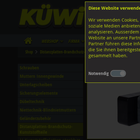
Diese Website verwend
F
Lagerstrasse 8
8953 Dietikon
Wir verwenden Cookies, 
I
Tel.
043 455 20 30
soziale Medien anbieten
analysieren. Ausserdem
Website an unsere Partn
WebShop
Firma
Lieferinfo
Infos/Dow
Partner führen diese I
die Sie ihnen bereitges
Shop
Distanzplatten-Brandschutz-Kunststoffteile
Quickies-Kunst
gesammelt haben.
SILISTO Quickies-Kunsts
Schrauben
Notwendig
Muttern Innengewinde
Unterlagscheiben
Sicherungselemente
Dübeltechnik
Niettechnik-Blindnietmuttern
Geländerzubehör
Distanzplatten-Brandschutz-
Kunststoffteile
U-Kunststoffplatten steckbar