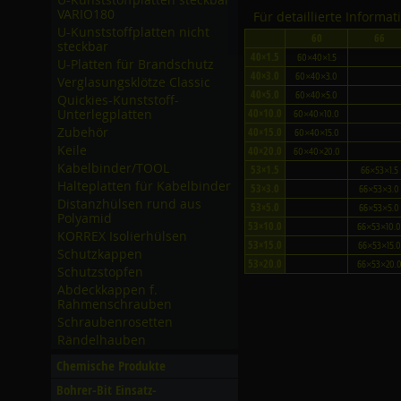
VARIO180
Für detaillierte Informa
U-Kunststoffplatten nicht
60
66
steckbar
40×1.5
60×40×1.5
U-Platten für Brandschutz
40×3.0
60×40×3.0
Verglasungsklötze Classic
40×5.0
60×40×5.0
Quickies-Kunststoff-
Unterlegplatten
40×10.0
60×40×10.0
Zubehör
40×15.0
60×40×15.0
Keile
40×20.0
60×40×20.0
Kabelbinder/­TOOL
53×1.5
66×53×1.5
Halteplatten für Kabelbinder
53×3.0
66×53×3.0
Distanzhülsen rund aus
53×5.0
66×53×5.0
Polyamid
53×10.0
66×53×10.
KORREX Isolierhülsen
53×15.0
66×53×15.0
Schutzkappen
53×20.0
66×53×20.
Schutzstopfen
Abdeckkappen f.
Rahmenschrauben
Schraubenrosetten
Rändelhauben
Chemische Produkte
Bohrer-Bit Einsatz-