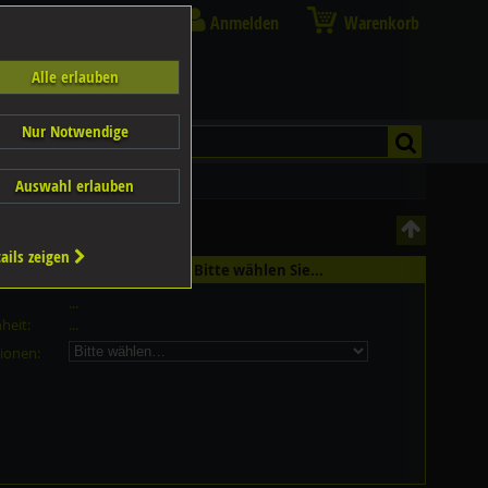
Anmelden
Warenkorb
Alle erlauben
Nur Notwendige
Auswahl erlauben
ails zeigen
st in 12 Grössen erhältlich - Bitte wählen Sie...
...
heit:
...
ionen: