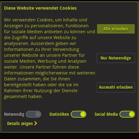
Diese Website verwendet Cookies
Anmelden
Warenkorb
Wir verwenden Cookies, um Inhalte und
Shop
Geländerzubehör
Standkonsolen
CNS 1.4301
Anzeigen zu personalisieren, Funktionen
Alle erlauben
für soziale Medien anbieten zu können und
ohne Auflage
die Zugriffe auf unsere Website zu
analysieren. Ausserdem geben wir
Informationen zu Ihrer Verwendung
unserer Website an unsere Partner für
Nur Notwendige
soziale Medien, Werbung und Analysen
weiter. Unsere Partner führen diese
Informationen möglicherweise mit weiteren
Diverse Ausführungen ohne
Auflage
Daten zusammen, die Sie ihnen
bereitgestellt haben oder die sie im
Auswahl erlauben
Rahmen Ihrer Nutzung der Dienste
gesammelt haben.
Notwendig
Statistiken
Social Media
Details zeigen