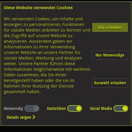
Diese Website verwendet Cookies
Anmelden
Warenkorb
Wir verwenden Cookies, um Inhalte und
Shop
Schrauben
Sicherheitsschrauben
Anzeigen zu personalisieren, Funktionen
Alle erlauben
für soziale Medien anbieten zu können und
Sicherheits-Schraubenlöser
die Zugriffe auf unsere Website zu
analysieren. Ausserdem geben wir
Informationen zu Ihrer Verwendung
unserer Website an unsere Partner für
Nur Notwendige
soziale Medien, Werbung und Analysen
weiter. Unsere Partner führen diese
Informationen möglicherweise mit weiteren
Diverse Ausführungen
Daten zusammen, die Sie ihnen
bereitgestellt haben oder die sie im
Auswahl erlauben
Rahmen Ihrer Nutzung der Dienste
gesammelt haben.
Notwendig
Statistiken
Social Media
Details zeigen