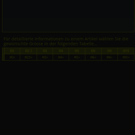
Für detaillierte Informationen zu einem Artikel wählen Sie die
gewünschte Grösse in der folgenden Tabelle...
M2
M2.5
M3
M4
M5
M6
M8
M10
M2×
M2.5×
M3×
M4×
M5×
M6×
M8×
M10×