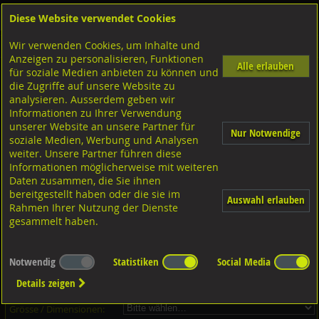
Diese Website verwendet Cookies
Anmelden
Warenkorb
Wir verwenden Cookies, um Inhalte und
Shop
Muttern Innengewinde
Schlitzmuttern
Anzeigen zu personalisieren, Funktionen
Alle erlauben
für soziale Medien anbieten zu können und
Schlitzmuttern, DIN546 A1 rostfrei
die Zugriffe auf unsere Website zu
analysieren. Ausserdem geben wir
Informationen zu Ihrer Verwendung
unserer Website an unsere Partner für
Nur Notwendige
soziale Medien, Werbung und Analysen
weiter. Unsere Partner führen diese
Informationen möglicherweise mit weiteren
Daten zusammen, die Sie ihnen
bereitgestellt haben oder die sie im
Auswahl erlauben
Rahmen Ihrer Nutzung der Dienste
gesammelt haben.
Dieser Artikel ist in 8 Grössen erhältlich - Bitte wählen Sie...
Notwendig
Statistiken
Social Media
Artikel-Nr.:
...
Details zeigen
Verpackungs-Einheit:
...
Grösse / Dimensionen: