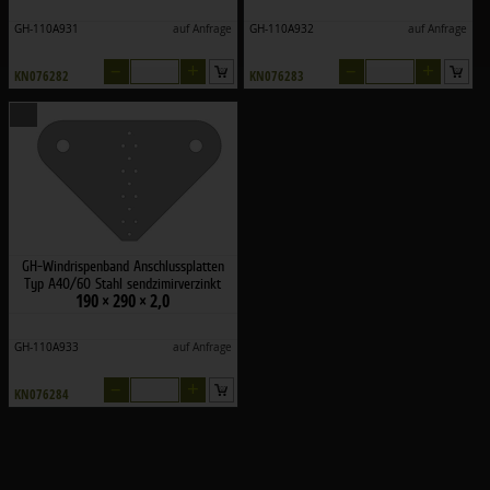
GH-110A931
auf Anfrage
GH-110A932
auf Anfrage
–
+
–
+
KN076282
KN076283
GH-Windrispenband Anschlussplatten
Typ A40/60 Stahl sendzimirverzinkt
190 × 290 × 2,0
GH-110A933
auf Anfrage
–
+
KN076284