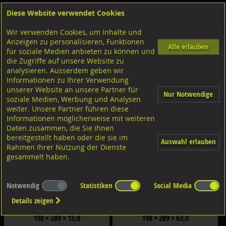
Diese Website verwendet Cookies
Anmelden
Warenkorb
Wir verwenden Cookies, um Inhalte und
Shop
Holzverbinder
Windrispenband/Anschlüsse
Windbverbände
Anzeigen zu personalisieren, Funktionen
Alle erlauben
für soziale Medien anbieten zu können und
WRB Anschlussplatten
die Zugriffe auf unsere Website zu
analysieren. Ausserdem geben wir
Filter nach Dimensionen:
Informationen zu Ihrer Verwendung
×
×
unserer Website an unsere Partner für
Nur Notwendige
soziale Medien, Werbung und Analysen
weiter. Unsere Partner führen diese
Filter zurücksetzen
Informationen möglicherweise mit weiteren
Daten zusammen, die Sie ihnen
bereitgestellt haben oder die sie im
Auswahl erlauben
Rahmen Ihrer Nutzung der Dienste
gesammelt haben.
Notwendig
Statistiken
Social Media
Details zeigen
GH-Windrispenband Anschlussplatten
GH-Windrispenband Anschlussplatten
Set Typ A40 Stahl sendzimirverzinkt
Set Typ A60 Stahl sendzimirverzinkt
198 × 289 × 15,0
198 × 289 × 63,0