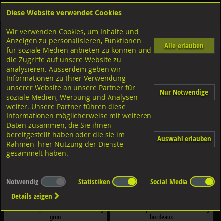
Diese Website verwendet Cookies
Anmelden
Warenkorb
Wir verwenden Cookies, um Inhalte und
Shop
Distanzplatten-Brandschutz-Kunststoffteile
U-Kunststoffplatten nicht steckbar
Anzeigen zu personalisieren, Funktionen
U-Kunststoffplatten farbig
Alle erlauben
für soziale Medien anbieten zu können und
die Zugriffe auf unsere Website zu
Abmessung: 30x45
analysieren. Ausserdem geben wir
Informationen zu Ihrer Verwendung
Filter nach Dimensionen:
unserer Website an unsere Partner für
×
×
Nur Notwendige
soziale Medien, Werbung und Analysen
weiter. Unsere Partner führen diese
Informationen möglicherweise mit weiteren
Filter zurücksetzen
Daten zusammen, die Sie ihnen
bereitgestellt haben oder die sie im
Auswahl erlauben
Rahmen Ihrer Nutzung der Dienste
gesammelt haben.
Notwendig
Statistiken
Social Media
Details zeigen
U-Kunststoffplatten flache Ausführung
U-Kunststoffplatten flache Ausführung
grün
bordeaux