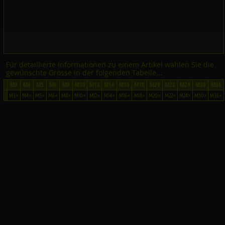
Für detaillierte Informationen zu einem Artikel wählen Sie die
gewünschte Grösse in der folgenden Tabelle...
M3
M4
M5
M6
M8
M10
M12
M14
M16
M18
M20
M22
M24
M30
M36
M3×
M4×
M5×
M6×
M8×
M10×
M12×
M14×
M16×
M18×
M20×
M22×
M24×
M30×
M36×