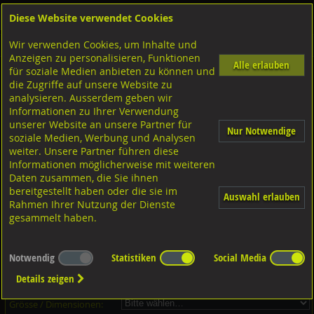
Diese Website verwendet Cookies
Anmelden
Warenkorb
Wir verwenden Cookies, um Inhalte und
Shop
Muttern Innengewinde
Hutmutter niedrige Form
Anzeigen zu personalisieren, Funktionen
Alle erlauben
für soziale Medien anbieten zu können und
Hutmuttern niedrige Form, DIN917 6 verzinkt
die Zugriffe auf unsere Website zu
analysieren. Ausserdem geben wir
Informationen zu Ihrer Verwendung
unserer Website an unsere Partner für
Nur Notwendige
soziale Medien, Werbung und Analysen
weiter. Unsere Partner führen diese
Informationen möglicherweise mit weiteren
Daten zusammen, die Sie ihnen
bereitgestellt haben oder die sie im
Auswahl erlauben
Rahmen Ihrer Nutzung der Dienste
gesammelt haben.
Dieser Artikel ist in 15 Grössen erhältlich - Bitte wählen Sie...
Notwendig
Statistiken
Social Media
Artikel-Nr.:
...
Details zeigen
Verpackungs-Einheit:
...
Grösse / Dimensionen: