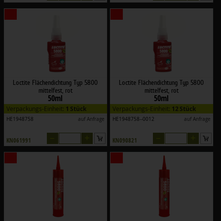
Loctite Flächendichtung Typ 5800
Loctite Flächendichtung Typ 5800
mittelfest, rot
mittelfest, rot
50ml
50ml
Verpackungs-Einheit:
1 Stück
Verpackungs-Einheit:
12 Stück
HE1948758
auf Anfrage
HE1948758--0012
auf Anfrage
–
+
–
+
KN061991
KN090821