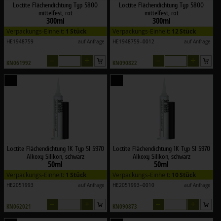
Loctite Flächendichtung Typ 5800
Loctite Flächendichtung Typ 5800
mittelfest, rot
mittelfest, rot
300ml
300ml
Verpackungs-Einheit:
1 Stück
Verpackungs-Einheit:
12 Stück
HE1948759
auf Anfrage
HE1948759--0012
auf Anfrage
–
+
–
+
KN061992
KN090822
Loctite Flächendichtung 1K Typ SI 5970
Loctite Flächendichtung 1K Typ SI 5970
Alkoxy Silikon, schwarz
Alkoxy Silikon, schwarz
50ml
50ml
Verpackungs-Einheit:
1 Stück
Verpackungs-Einheit:
10 Stück
HE2051993
auf Anfrage
HE2051993--0010
auf Anfrage
–
+
–
+
KN062021
KN090873