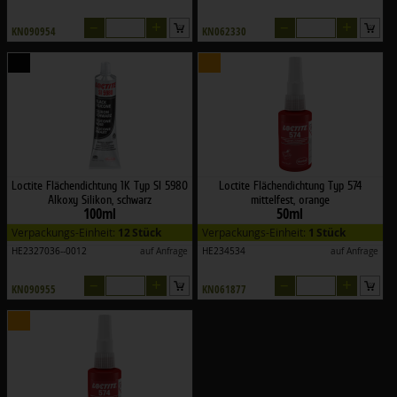
–
+
–
+
KN090954
KN062330
Loctite Flächendichtung 1K Typ SI 5980
Loctite Flächendichtung Typ 574
Alkoxy Silikon, schwarz
mittelfest, orange
100ml
50ml
Verpackungs-Einheit:
12 Stück
Verpackungs-Einheit:
1 Stück
HE2327036--0012
auf Anfrage
HE234534
auf Anfrage
–
+
–
+
KN090955
KN061877