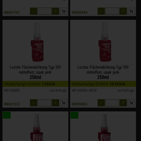
–
+
–
+
KN061767
KN086064
Loctite Flächendichtung Typ 510
Loctite Flächendichtung Typ 510
mittelfest, opak pink
mittelfest, opak pink
250ml
250ml
Verpackungs-Einheit:
1 Stück
Verpackungs-Einheit:
10 Stück
HE142609
auf Anfrage
HE142609--0010
auf Anfrage
–
+
–
+
KN061823
KN086065