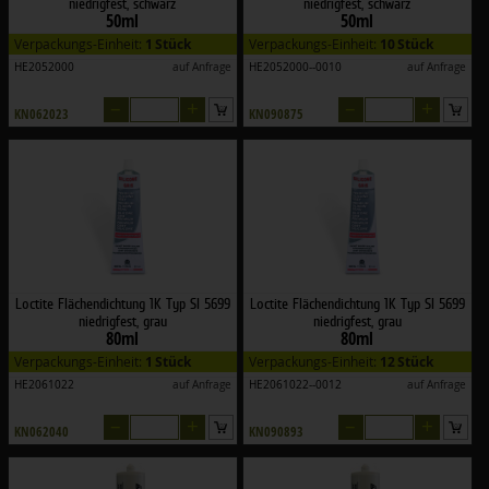
niedrigfest, schwarz
niedrigfest, schwarz
50ml
50ml
Verpackungs-Einheit:
1 Stück
Verpackungs-Einheit:
10 Stück
HE2052000
auf Anfrage
HE2052000--0010
auf Anfrage
–
+
–
+
KN062023
KN090875
Loctite Flächendichtung 1K Typ SI 5699
Loctite Flächendichtung 1K Typ SI 5699
niedrigfest, grau
niedrigfest, grau
80ml
80ml
Verpackungs-Einheit:
1 Stück
Verpackungs-Einheit:
12 Stück
HE2061022
auf Anfrage
HE2061022--0012
auf Anfrage
–
+
–
+
KN062040
KN090893