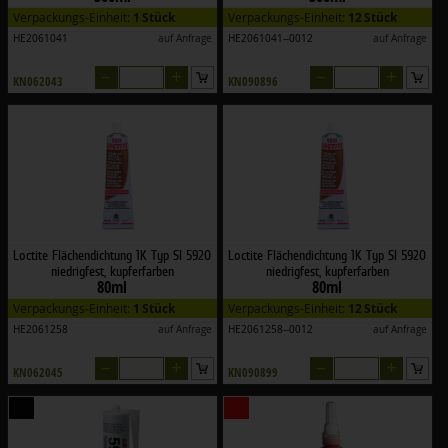
Verpackungs-Einheit:
1 Stück
Verpackungs-Einheit:
12 Stück
HE2061041
auf Anfrage
HE2061041--0012
auf Anfrage
–
+
–
+
KN062043
KN090896
Loctite Flächendichtung 1K Typ SI 5920
Loctite Flächendichtung 1K Typ SI 5920
niedrigfest, kupferfarben
niedrigfest, kupferfarben
80ml
80ml
Verpackungs-Einheit:
1 Stück
Verpackungs-Einheit:
12 Stück
HE2061258
auf Anfrage
HE2061258--0012
auf Anfrage
–
+
–
+
KN062045
KN090899