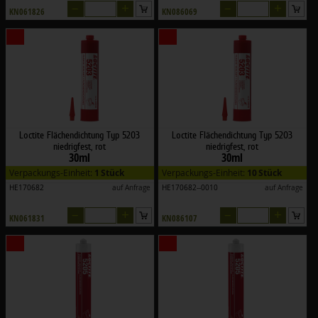
–
+
–
+
KN061826
KN086069
Loctite Flächendichtung Typ 5203
Loctite Flächendichtung Typ 5203
niedrigfest, rot
niedrigfest, rot
30ml
30ml
Verpackungs-Einheit:
1 Stück
Verpackungs-Einheit:
10 Stück
HE170682
auf Anfrage
HE170682--0010
auf Anfrage
–
+
–
+
KN061831
KN086107