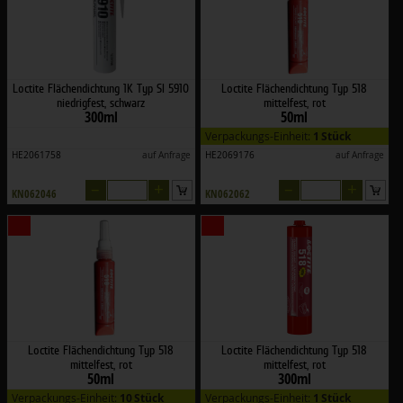
Loctite Flächendichtung 1K Typ SI 5910
Loctite Flächendichtung Typ 518
niedrigfest, schwarz
mittelfest, rot
300ml
50ml
Verpackungs-Einheit:
1 Stück
HE2061758
auf Anfrage
HE2069176
auf Anfrage
–
+
–
+
KN062046
KN062062
Loctite Flächendichtung Typ 518
Loctite Flächendichtung Typ 518
mittelfest, rot
mittelfest, rot
50ml
300ml
Verpackungs-Einheit:
10 Stück
Verpackungs-Einheit:
1 Stück