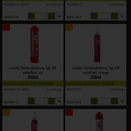
HE2069176--0010
auf Anfrage
HE2069177
auf Anfrage
–
+
–
+
KN090914
KN062063
Loctite Flächendichtung Typ 518
Loctite Flächendichtung Typ 574
mittelfest, rot
mittelfest, orange
300ml
250ml
Verpackungs-Einheit:
10 Stück
Verpackungs-Einheit:
1 Stück
HE2069177--0010
auf Anfrage
HE231561
auf Anfrage
–
+
–
+
KN090915
KN061865