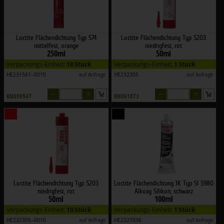
Loctite Flächendichtung Typ 574
Loctite Flächendichtung Typ 5203
mittelfest, orange
niedrigfest, rot
250ml
50ml
Verpackungs-Einheit:
10 Stück
Verpackungs-Einheit:
1 Stück
HE231561--0010
auf Anfrage
HE232305
auf Anfrage
–
+
–
+
KN090947
KN061873
Loctite Flächendichtung Typ 5203
Loctite Flächendichtung 1K Typ SI 5980
niedrigfest, rot
Alkoxy Silikon, schwarz
50ml
100ml
Verpackungs-Einheit:
10 Stück
Verpackungs-Einheit:
1 Stück
HE232305--0010
auf Anfrage
HE2327036
auf Anfrage