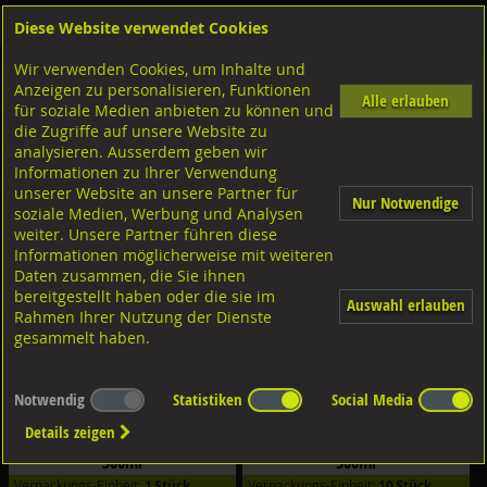
Diese Website verwendet Cookies
Anmelden
Warenkorb
Wir verwenden Cookies, um Inhalte und
Shop
Chemische Produkte
LOCTITE Industrielle Kleb- und Dichtstoffe
Anzeigen zu personalisieren, Funktionen
Diverse Produkte Loctite
Alle erlauben
für soziale Medien anbieten zu können und
die Zugriffe auf unsere Website zu
Flächendichtung
analysieren. Ausserdem geben wir
Informationen zu Ihrer Verwendung
Filter nach Dimensionen:
unserer Website an unsere Partner für
Nur Notwendige
soziale Medien, Werbung und Analysen
Filter zurücksetzen
weiter. Unsere Partner führen diese
Informationen möglicherweise mit weiteren
Daten zusammen, die Sie ihnen
bereitgestellt haben oder die sie im
Auswahl erlauben
Rahmen Ihrer Nutzung der Dienste
gesammelt haben.
Notwendig
Statistiken
Social Media
Loctite Flächendichtung Typ 5188
Loctite Flächendichtung Typ 5188
Details zeigen
mittelfest, rot
mittelfest, rot
300ml
300ml
Verpackungs-Einheit:
1 Stück
Verpackungs-Einheit:
10 Stück