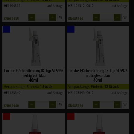
HE1104312
auf Anfrage
HE1104312--0010
auf Anfrage
–
+
–
+
KN061935
KN085910
Loctite Flächendichtung 1K Typ SI 5926
Loctite Flächendichtung 1K Typ SI 5926
niedrigfest, blau
niedrigfest, blau
40ml
40ml
Verpackungs-Einheit:
1 Stück
Verpackungs-Einheit:
12 Stück
HE1123349
auf Anfrage
HE1123349--0012
auf Anfrage
–
+
–
+
KN061940
KN085926