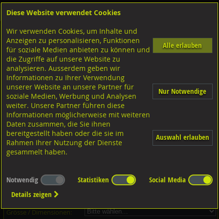
Diese Website verwendet Cookies
Anmelden
Warenkorb
Wir verwenden Cookies, um Inhalte und
Shop
Unterlagscheiben
Senkscheiben
Anzeigen zu personalisieren, Funktionen
Alle erlauben
für soziale Medien anbieten zu können und
Unterlagscheiben 90 versenkt gedreht, SN 213912 Messing vernickelt
die Zugriffe auf unsere Website zu
analysieren. Ausserdem geben wir
Informationen zu Ihrer Verwendung
unserer Website an unsere Partner für
Nur Notwendige
soziale Medien, Werbung und Analysen
weiter. Unsere Partner führen diese
Informationen möglicherweise mit weiteren
Daten zusammen, die Sie ihnen
bereitgestellt haben oder die sie im
Auswahl erlauben
Rahmen Ihrer Nutzung der Dienste
gesammelt haben.
Dieser Artikel ist in 5 Grössen erhältlich - Bitte wählen Sie...
Notwendig
Statistiken
Social Media
Artikel-Nr.:
...
Details zeigen
Verpackungs-Einheit:
...
Grösse / Dimensionen: