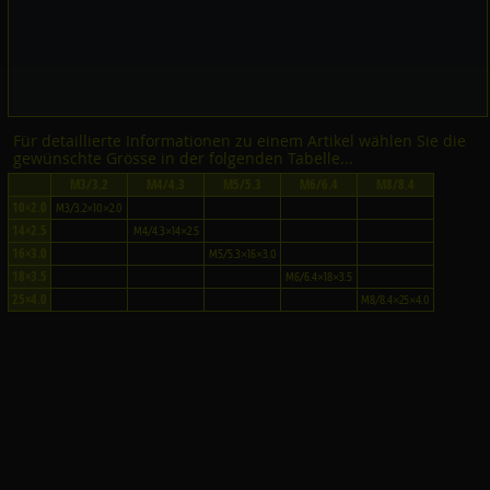
Für detaillierte Informationen zu einem Artikel wählen Sie die
gewünschte Grösse in der folgenden Tabelle...
M3/3.2
M4/4.3
M5/5.3
M6/6.4
M8/8.4
10×2.0
M3/3.2×10×2.0
14×2.5
M4/4.3×14×2.5
16×3.0
M5/5.3×16×3.0
18×3.5
M6/6.4×18×3.5
25×4.0
M8/8.4×25×4.0