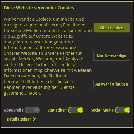
Diese Website verwendet Cookies
Anmelden
Warenkorb
Wir verwenden Cookies, um Inhalte und
Shop
Sicherungselemente
Anzeigen zu personalisieren, Funktionen
Alle erlauben
für soziale Medien anbieten zu können und
Federringe/Sperrkantringe
die Zugriffe auf unsere Website zu
analysieren. Ausserdem geben wir
Informationen zu Ihrer Verwendung
unserer Website an unsere Partner für
Nur Notwendige
soziale Medien, Werbung und Analysen
weiter. Unsere Partner führen diese
Informationen möglicherweise mit weiteren
Diverse Ausführungen
Federringe
Daten zusammen, die Sie ihnen
bereitgestellt haben oder die sie im
Auswahl erlauben
Rahmen Ihrer Nutzung der Dienste
gesammelt haben.
Notwendig
Statistiken
Social Media
Details zeigen