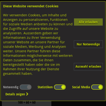
Diese Website verwendet Cookies
Anmelden
Warenkorb
Wir verwenden Cookies, um Inhalte und
Shop
Holzverbinder
Winkelverbinder
Winkelverbinder Typ 40 - Typ 692
Anzeigen zu personalisieren, Funktionen
Alle erlauben
für soziale Medien anbieten zu können und
Winkelverbinder Typ 60/100
die Zugriffe auf unsere Website zu
analysieren. Ausserdem geben wir
Filter nach Dimensionen:
Informationen zu Ihrer Verwendung
×
×
unserer Website an unsere Partner für
Nur Notwendige
soziale Medien, Werbung und Analysen
weiter. Unsere Partner führen diese
Filter zurücksetzen
Informationen möglicherweise mit weiteren
Daten zusammen, die Sie ihnen
bereitgestellt haben oder die sie im
Auswahl erlauben
Rahmen Ihrer Nutzung der Dienste
gesammelt haben.
Notwendig
Statistiken
Social Media
Details zeigen
GH-Winkelverbinder Typ 60/100 Stahl
feuerverzinkt
100 × 60 × 60