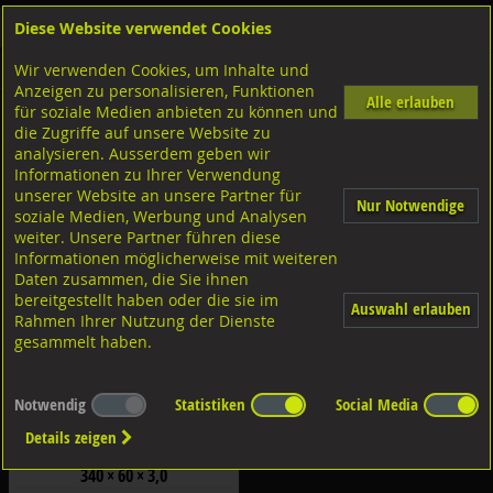
Diese Website verwendet Cookies
Anmelden
Warenkorb
Wir verwenden Cookies, um Inhalte und
Shop
Holzverbinder
Zuganker
Zuganker HT2 zweiteilig
Anzeigen zu personalisieren, Funktionen
Alle erlauben
für soziale Medien anbieten zu können und
Zuganker HT2 Zuglasche gerade
die Zugriffe auf unsere Website zu
analysieren. Ausserdem geben wir
Filter nach Dimensionen:
Informationen zu Ihrer Verwendung
×
×
unserer Website an unsere Partner für
Nur Notwendige
soziale Medien, Werbung und Analysen
weiter. Unsere Partner führen diese
Filter zurücksetzen
Informationen möglicherweise mit weiteren
Daten zusammen, die Sie ihnen
bereitgestellt haben oder die sie im
Auswahl erlauben
Rahmen Ihrer Nutzung der Dienste
gesammelt haben.
Notwendig
Statistiken
Social Media
Details zeigen
GH-Zuganker Zuglasche gerade Typ HT2
G Stahl sendzimirverinkt
340 × 60 × 3,0