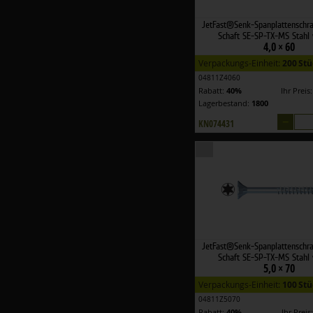
JetFast®Senk-Spanplattenschr
Schaft SE-SP-TX-MS Stahl 
4,0 × 60
Verpackungs-Einheit:
200 Stü
04811Z4060
Rabatt:
40%
Ihr Preis
Lagerbestand:
1800
–
KN074431
JetFast®Senk-Spanplattenschr
Schaft SE-SP-TX-MS Stahl 
5,0 × 70
Verpackungs-Einheit:
100 Stü
04811Z5070
Rabatt:
40%
Ihr Preis