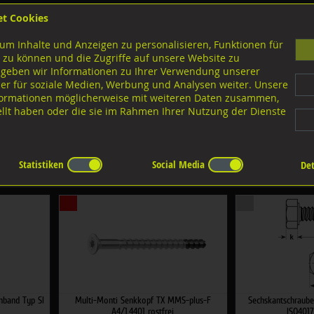
et Cookies
B
um Inhalte und Anzeigen zu personalisieren, Funktionen für
G
 zu können und die Zugriffe auf unsere Website zu
 geben wir Informationen zu Ihrer Verwendung unserer
er für soziale Medien, Werbung und Analysen weiter. Unsere
nloads
nformationen möglicherweise mit weiteren Daten zusammen,
tellt haben oder die sie im Rahmen Ihrer Nutzung der Dienste
Statistiken
Social Media
Det
:
×
×
onband Typ SI
Multi-Monti Senkkopf TX MMS-plus-F
Sechskantschraube
A4/1.4401 rostfrei
ISO4017