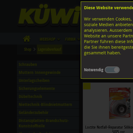
Diese Website verwend
F
Lagerstrasse 8
8953 Dietikon
Wir verwenden Cookies, 
I
Tel.
043 455 20 30
soziale Medien anbieten
analysieren. Ausserdem
Website an unsere Partn
WebShop
Firma
Lieferinfo
Infos/Dow
Partner führen diese I
die Sie ihnen bereitges
Shop
Lagerabverkauf
gesammelt haben.
Lagerabverkauf
Schrauben
Notwendig
Muttern Innengewinde
Filter nach Dimensionen
Unterlagscheiben
Sicherungselemente
Dübeltechnik
Niettechnik-Blindnietmuttern
Geländerzubehör
Distanzplatten-Brandschutz-
Kunststoffteile
Loctite Notfall-Reparatur Silik
5075 rot