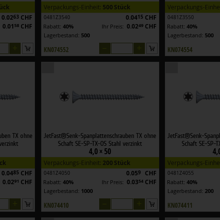
tück
Verpackungs-Einheit:
500 Stück
Verpackungs-Einhe
0.02
63
CHF
0.04
15
CHF
0481Z3540
0481Z3550
0.01
58
CHF
0.02
49
CHF
:
Rabatt:
40%
Ihr Preis:
Rabatt:
40%
Lagerbestand:
500
Lagerbestand:
500
+
–
+
KN074552
KN074554
uben TX ohne
JetFast®Senk-Spanplattenschrauben TX ohne
JetFast®Senk-Spanpl
verzinkt
Schaft SE-SP-TX-OS Stahl verzinkt
Schaft SE-SP-TX
4,0 × 50
4,
ck
Verpackungs-Einheit:
200 Stück
Verpackungs-Einhe
0.04
85
CHF
0.05
9
CHF
0481Z4050
0481Z4055
0.02
91
CHF
0.03
54
CHF
:
Rabatt:
40%
Ihr Preis:
Rabatt:
40%
Lagerbestand:
1000
Lagerbestand:
200
+
–
+
KN074410
KN074411