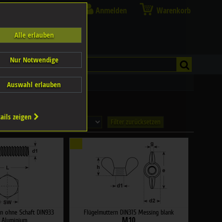
Anmelden
Warenkorb
Alle erlauben
Nur Notwendige
Auswahl erlauben
ails zeigen
Filter zurücksetzen
n ohne Schaft DIN933
Flügelmuttern DIN315 Messing blank
M10
 Aluminium