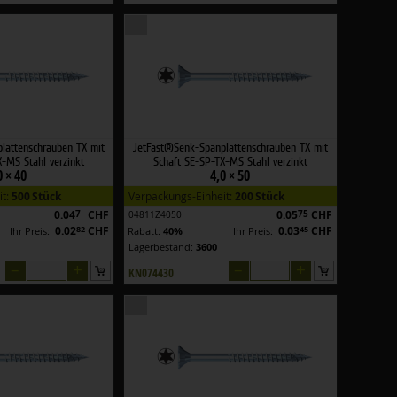
lattenschrauben TX mit
JetFast®Senk-Spanplattenschrauben TX mit
-MS Stahl verzinkt
Schaft SE-SP-TX-MS Stahl verzinkt
0 × 40
4,0 × 50
it:
500 Stück
Verpackungs-Einheit:
200 Stück
0.04
7
CHF
0.05
75
CHF
04811Z4050
0.02
82
CHF
0.03
45
CHF
Ihr Preis:
Rabatt:
40%
Ihr Preis:
Lagerbestand:
3600
–
+
–
+
KN074430