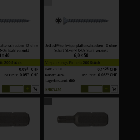
attenschrauben TX ohne
JetFast®Senk-Spanplattenschrauben TX ohne
-OS Stahl verzinkt
Schaft SE-SP-TX-OS Stahl verzinkt
0 × 40
6,0 × 50
it:
200 Stück
Verpackungs-Einheit:
200 Stück
0.09
5
CHF
0.11
25
CHF
0481Z6050
0.05
7
CHF
0.06
75
CHF
Ihr Preis:
Rabatt:
40%
Ihr Preis:
Lagerbestand:
600
–
+
–
+
KN074420