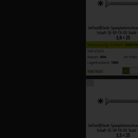
JetFast®Senk-Spanplattenschra
Schaft SE-SP-TX-OS Stahl 
3,0 × 25
Verpackungs-Einheit:
1000 S
0481Z3025
Rabatt:
40%
Ihr Preis
Lagerbestand:
1000
–
KN074501
JetFast®Senk-Spanplattenschra
Schaft SE-SP-TX-OS Stahl 
3,5 × 25