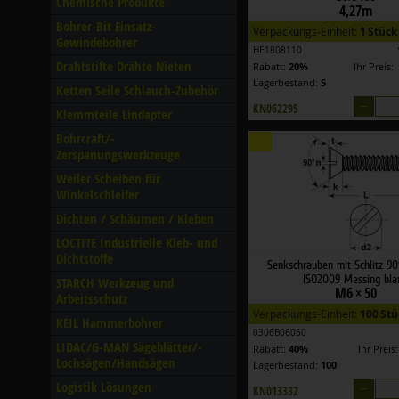
Chemische Produkte
4,27m
Bohrer-Bit Einsatz-
Verpackungs-Einheit:
1 Stück
Gewindebohrer
HE1808110
Drahtstifte Drähte Nieten
Rabatt:
20%
Ihr Preis:
Lagerbestand:
5
Ketten Seile Schlauch-Zubehör
–
KN062295
Klemmteile Lindapter
Bohrcraft/­
Zerspanungswerkzeuge
Weiler Scheiben für
Winkelschleifer
Dichten /­ Schäumen /­ Kleben
LOCTITE Industrielle Kleb- und
Dichtstoffe
Senkschrauben mit Schlitz 9
ISO2009 Messing bla
STARCH Werkzeug und
M6 × 50
Arbeitsschutz
Verpackungs-Einheit:
100 Stü
KEIL Hammerbohrer
0306B06050
LIDAC/­G-MAN Sägeblätter/­
Rabatt:
40%
Ihr Preis
Lochsägen/­Handsägen
Lagerbestand:
100
–
Logistik Lösungen
KN013332