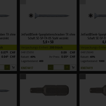
uben TX ohne
JetFast®Senk-Spanplattenschrauben TX ohne
JetFast®Senk-Spanpl
verzinkt
Schaft SE-SP-TX-OS Stahl verzinkt
Schaft SE-SP-TX
5,0 × 50
6,
ck
Verpackungs-Einheit:
200 Stück
Verpackungs-Einhe
0.07
5
CHF
0.09
CHF
0481Z5050
0481Z6040
0.04
5
CHF
0.05
4
CHF
:
Rabatt:
40%
Ihr Preis:
Rabatt:
40%
Lagerbestand:
400
Lagerbestand:
1000
+
–
+
KN074417
KN074419