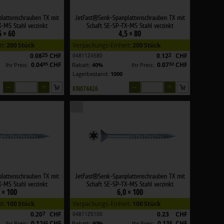
lattenschrauben TX mit
JetFast®Senk-Spanplattenschrauben TX mit
-MS Stahl verzinkt
Schaft SE-SP-TX-MS Stahl verzinkt
5 × 60
4,5 × 80
it:
200 Stück
Verpackungs-Einheit:
200 Stück
0.08
25
CHF
0.12
2
CHF
04811Z4580
0.04
95
CHF
0.07
32
CHF
Ihr Preis:
Rabatt:
40%
Ihr Preis:
Lagerbestand:
1000
–
+
–
+
KN074426
lattenschrauben TX mit
JetFast®Senk-Spanplattenschrauben TX mit
-MS Stahl verzinkt
Schaft SE-SP-TX-MS Stahl verzinkt
 × 100
6,0 × 100
it:
100 Stück
Verpackungs-Einheit:
100 Stück
0.20
7
CHF
0.23
CHF
04811Z6100
0.12
42
CHF
0.13
8
CHF
Ihr Preis:
Rabatt:
40%
Ihr Preis: