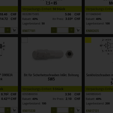
7,5 × 85
M6
Verpackungs-Einheit:
50 Stück
Verpackungs-Einhe
18.40
CHF
5.06
CHF
0032B075085
0110A06040
14.72
CHF
3.03
6
CHF
Rabatt:
40%
Ihr Preis:
Rabatt:
40%
Lagerbestand:
50
Lagerbestand:
100
+
–
+
KN077181
KN002635
0° DIN963A
Bit für Sicherheitsschrauben In6kt. Bohrung
Senkholzschrauben mi
SW5
nk
b
5
ck
Verpackungs-Einheit:
5 Stück
Verpackungs-Einhe
0.70
2
CHF
3.50
CHF
0355B00050
0409B50045
0.42
12
CHF
2.10
CHF
:
Rabatt:
40%
Ihr Preis:
Rabatt:
40%
Lagerbestand:
100
Lagerbestand:
200
+
–
+
KN015330
KN017131