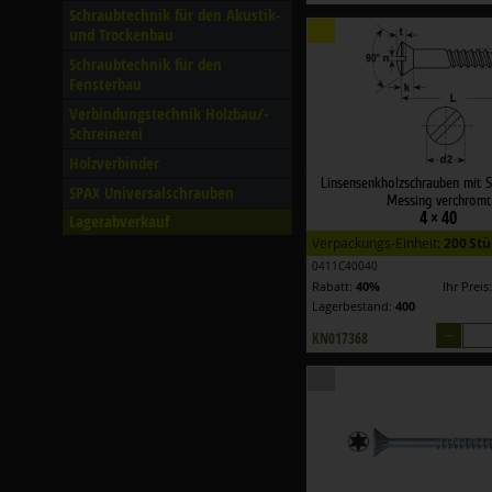
Schraubtechnik für den Akustik-
und Trockenbau
Schraubtechnik für den
Fensterbau
Verbindungstechnik Holzbau/­
Schreinerei
Holzverbinder
Linsensenkholzschrauben mit S
SPAX Universalschrauben
Messing verchromt
4 × 40
Lagerabverkauf
Verpackungs-Einheit:
200 Stü
0411C40040
Rabatt:
40%
Ihr Preis
Lagerbestand:
400
–
KN017368