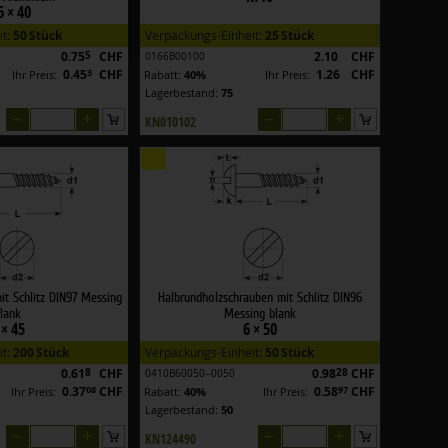
 × 40
it:
50 Stück
Verpackungs-Einheit:
25 Stück
0.75
5
CHF
2.10
CHF
0166B00100
0.45
3
CHF
1.26
CHF
Ihr Preis:
Rabatt:
40%
Ihr Preis:
Lagerbestand:
75
–
+
–
+
KN010102
t Schlitz DIN97 Messing
Halbrundholzschrauben mit Schlitz DIN96
lank
Messing blank
 × 45
6 × 50
it:
200 Stück
Verpackungs-Einheit:
50 Stück
0.61
8
CHF
0.98
28
CHF
0410B60050--0050
0.37
08
CHF
0.58
97
CHF
Ihr Preis:
Rabatt:
40%
Ihr Preis:
Lagerbestand:
50
–
+
–
+
KN124490