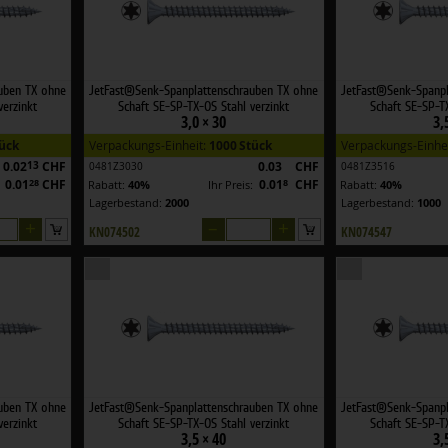
uben TX ohne
JetFast®Senk-Spanplattenschrauben TX ohne
JetFast®Senk-Spanpl
verzinkt
Schaft SE-SP-TX-OS Stahl verzinkt
Schaft SE-SP-TX
3,0 × 30
3,
tück
Verpackungs-Einheit:
1000 Stück
Verpackungs-Einhe
0.02
13
CHF
0.03
CHF
0481Z3030
0481Z3516
0.01
28
CHF
0.01
8
CHF
:
Rabatt:
40%
Ihr Preis:
Rabatt:
40%
Lagerbestand:
2000
Lagerbestand:
1000
+
–
+
KN074502
KN074547
uben TX ohne
JetFast®Senk-Spanplattenschrauben TX ohne
JetFast®Senk-Spanpl
verzinkt
Schaft SE-SP-TX-OS Stahl verzinkt
Schaft SE-SP-TX
3,5 × 40
3,