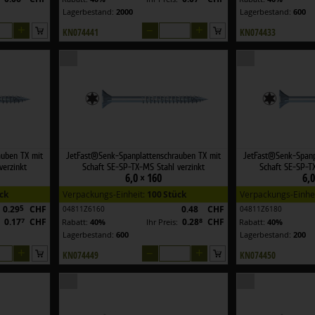
Lagerbestand:
2000
Lagerbestand:
600
+
–
+
KN074441
KN074433
auben TX mit
JetFast®Senk-Spanplattenschrauben TX mit
JetFast®Senk-Spanp
verzinkt
Schaft SE-SP-TX-MS Stahl verzinkt
Schaft SE-SP-TX
6,0 × 160
6,0
ck
Verpackungs-Einheit:
100 Stück
Verpackungs-Einhe
0.29
5
CHF
0.48
CHF
04811Z6160
04811Z6180
0.17
7
CHF
0.28
8
CHF
:
Rabatt:
40%
Ihr Preis:
Rabatt:
40%
Lagerbestand:
600
Lagerbestand:
200
+
–
+
KN074449
KN074450