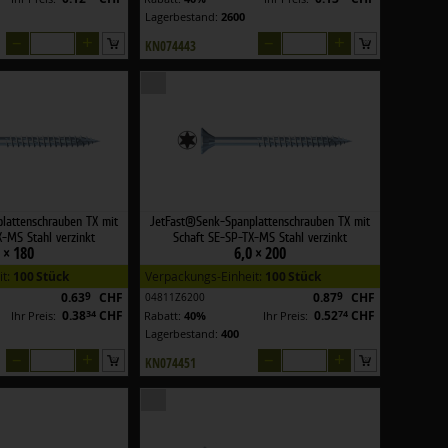
Lagerbestand:
2600
–
+
–
+
KN074443
lattenschrauben TX mit
JetFast®Senk-Spanplattenschrauben TX mit
-MS Stahl verzinkt
Schaft SE-SP-TX-MS Stahl verzinkt
 × 180
6,0 × 200
it:
100 Stück
Verpackungs-Einheit:
100 Stück
0.63
9
CHF
0.87
9
CHF
04811Z6200
0.38
34
CHF
0.52
74
CHF
Ihr Preis:
Rabatt:
40%
Ihr Preis:
Lagerbestand:
400
–
+
–
+
KN074451