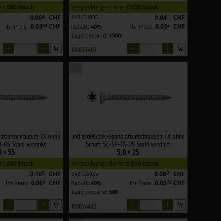
it:
500 Stück
Verpackungs-Einheit:
500 Stück
0.06
4
CHF
0.04
CHF
0481Z4035
0.03
84
CHF
0.02
4
CHF
Ihr Preis:
Rabatt:
40%
Ihr Preis:
Lagerbestand:
1500
–
+
–
+
KN074407
attenschrauben TX ohne
JetFast®Senk-Spanplattenschrauben TX ohne
-OS Stahl verzinkt
Schaft SE-SP-TX-OS Stahl verzinkt
0 × 55
5,0 × 25
it:
200 Stück
Verpackungs-Einheit:
500 Stück
0.10
5
CHF
0.06
2
CHF
0481Z5025
0.06
3
CHF
0.03
72
CHF
Ihr Preis:
Rabatt:
40%
Ihr Preis:
Lagerbestand:
500
–
+
–
+
KN074412