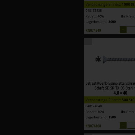
Verpackungs-Einheit:
1000 S
0481Z3525
Rabatt:
40%
Ihr Preis
Lagerbestand:
3000
–
KN074549
JetFast®Senk-Spanplattenschra
Schaft SE-SP-TX-OS Stahl 
4,0 × 40
Verpackungs-Einheit:
500 Stü
0481Z4040
Rabatt:
40%
Ihr Preis
Lagerbestand:
1500
–
KN074408