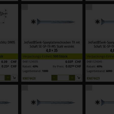
chlitz DIN95
JetFast®Senk-Spanplattenschrauben TX mit
JetFast®Senk-Spanp
Schaft SE-SP-TX-MS Stahl verzinkt
Schaft SE-SP-TX
4,0 × 35
4,
ck
Verpackungs-Einheit:
500 Stück
Verpackungs-Einhe
0.39
CHF
0.03
9
CHF
04811Z4035
04811Z4040
0.23
4
CHF
0.02
34
CHF
:
Rabatt:
40%
Ihr Preis:
Rabatt:
40%
Lagerbestand:
1000
Lagerbestand:
6000
+
–
+
KN074428
KN074429