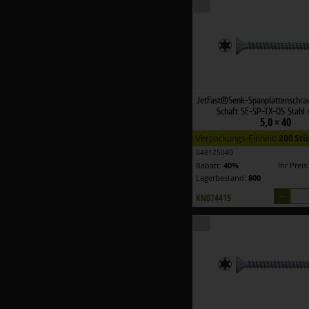
JetFast®Senk-Spanplattenschra
Schaft SE-SP-TX-OS Stahl 
5,0 × 40
Verpackungs-Einheit:
200 Stü
0481Z5040
Rabatt:
40%
Ihr Preis
Lagerbestand:
800
–
KN074415