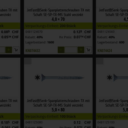
auben TX mit
JetFast®Senk-Spanplattenschrauben TX mit
JetFast®Senk-Spanp
verzinkt
Schaft SE-SP-TX-MS Stahl verzinkt
Schaft SE-SP-TX
4,0 × 70
4,
ck
Verpackungs-Einheit:
200 Stück
Verpackungs-Einhe
0.08
9
CHF
0.12
9
CHF
04811Z4070
04811Z4560
0.05
34
CHF
0.07
74
CHF
:
Rabatt:
40%
Ihr Preis:
Rabatt:
40%
Lagerbestand:
1600
Lagerbestand:
600
+
–
+
KN074432
KN074424
auben TX mit
JetFast®Senk-Spanplattenschrauben TX mit
JetFast®Senk-Spanp
verzinkt
Schaft SE-SP-TX-MS Stahl verzinkt
Schaft SE-SP-TX
5,0 × 80
5,0
ck
Verpackungs-Einheit:
100 Stück
Verpackungs-Einhe
0.10
5
CHF
0.12
CHF
04811Z5080
04811Z5100
0.06
3
CHF
0.07
2
CHF
:
Rabatt:
40%
Ihr Preis:
Rabatt:
40%