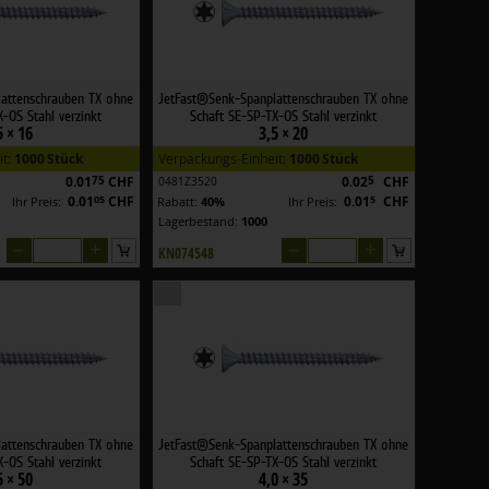
attenschrauben TX ohne
JetFast®Senk-Spanplattenschrauben TX ohne
-OS Stahl verzinkt
Schaft SE-SP-TX-OS Stahl verzinkt
5 × 16
3,5 × 20
it:
1000 Stück
Verpackungs-Einheit:
1000 Stück
0.01
75
CHF
0.02
5
CHF
0481Z3520
0.01
05
CHF
0.01
5
CHF
Ihr Preis:
Rabatt:
40%
Ihr Preis:
Lagerbestand:
1000
–
+
–
+
KN074548
attenschrauben TX ohne
JetFast®Senk-Spanplattenschrauben TX ohne
-OS Stahl verzinkt
Schaft SE-SP-TX-OS Stahl verzinkt
5 × 50
4,0 × 35