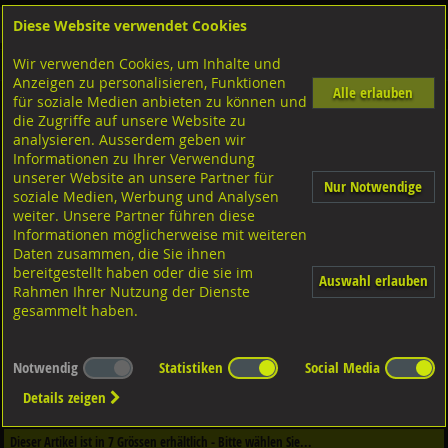
Diese Website verwendet Cookies
Anmelden
Warenkorb
Wir verwenden Cookies, um Inhalte und
Shop
Muttern Innengewinde
Anzeigen zu personalisieren, Funktionen
Alle erlauben
für soziale Medien anbieten zu können und
Reduziermuffen rund
die Zugriffe auf unsere Website zu
Stahl verzinkt, beidseitig Innengewinde
analysieren. Ausserdem geben wir
Informationen zu Ihrer Verwendung
unserer Website an unsere Partner für
Nur Notwendige
soziale Medien, Werbung und Analysen
weiter. Unsere Partner führen diese
Informationen möglicherweise mit weiteren
Daten zusammen, die Sie ihnen
bereitgestellt haben oder die sie im
Auswahl erlauben
Rahmen Ihrer Nutzung der Dienste
gesammelt haben.
Notwendig
Statistiken
Social Media
Dieser Artikel ist in
2
Qualitäten erhältlich - Bitte wählen Sie...
Details zeigen
Qualität / Oberfläche
Dieser Artikel ist in
7
Grössen erhältlich - Bitte wählen Sie...