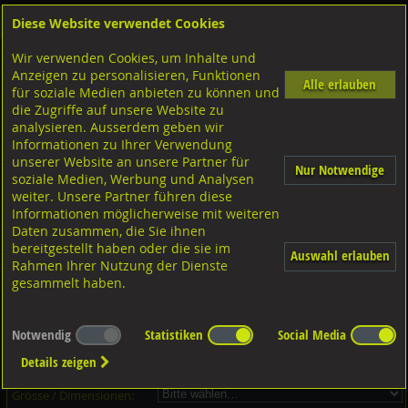
Diese Website verwendet Cookies
Anmelden
Warenkorb
Wir verwenden Cookies, um Inhalte und
Shop
Unterlagscheiben
Diverse Unterlagscheiben nach Grösse
A2 rostfrei
Anzeigen zu personalisieren, Funktionen
Alle erlauben
für soziale Medien anbieten zu können und
Unterlagscheiben, A2 rostfrei
die Zugriffe auf unsere Website zu
analysieren. Ausserdem geben wir
Informationen zu Ihrer Verwendung
unserer Website an unsere Partner für
Nur Notwendige
soziale Medien, Werbung und Analysen
weiter. Unsere Partner führen diese
Informationen möglicherweise mit weiteren
Daten zusammen, die Sie ihnen
bereitgestellt haben oder die sie im
Auswahl erlauben
Rahmen Ihrer Nutzung der Dienste
gesammelt haben.
Dieser Artikel ist in 4 Grössen erhältlich - Bitte wählen Sie...
Notwendig
Statistiken
Social Media
Artikel-Nr.:
...
Details zeigen
Verpackungs-Einheit:
...
Grösse / Dimensionen: