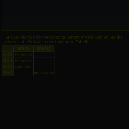
Für detaillierte Informationen zu einem Artikel wählen Sie die
gewünschte Grösse in der folgenden Tabelle...
M14/15
M14/15.5
24×2.5
M14/15×24×2.5
28×2.5
M14/15×28×2.5
44×3.0
M14/15×44×3.0
50×4.0
M14/15.5×50×4.0