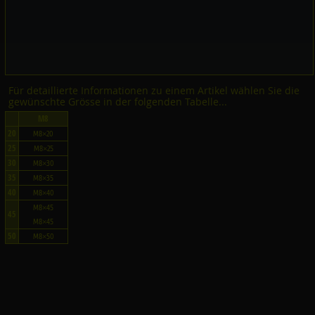
Für detaillierte Informationen zu einem Artikel wählen Sie die
gewünschte Grösse in der folgenden Tabelle...
M8
20
M8×20
25
M8×25
30
M8×30
35
M8×35
40
M8×40
M8×45
45
M8×45
50
M8×50