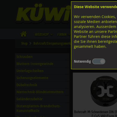
Diese Website verwend
F
Lagerstrasse 8
8953 Dietikon
Wir verwenden Cookies, 
I
Tel.
043 455 20 30
soziale Medien anbieten
analysieren. Ausserdem
Website an unsere Partn
WebShop
Firma
Lieferinfo
Infos/Dow
Partner führen diese I
die Sie ihnen bereitges
Shop
Bohrcraft/Zerspanungswerkzeuge
Gewindebohrer
Schn
gesammelt haben.
M-Schneideisen VAP HSS
Schrauben
Notwendig
Muttern Innengewinde
Filter nach Dimensionen
Unterlagscheiben
Sicherungselemente
Dübeltechnik
Niettechnik-Blindnietmuttern
Geländerzubehör
Distanzplatten-Brandschutz-
Kunststoffteile
Bohrcraft M-Schneideisen DIN 
E-Co5 VAP/Form B