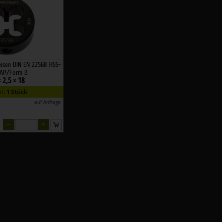
eisen DIN EN 22568 HSS-
VAP/Form B
 2,5 × 18
it:
1 Stück
auf Anfrage
–
+