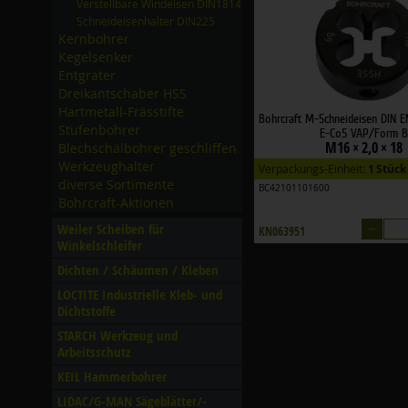
Verstellbare Windeisen DIN1814
Schneideisenhalter DIN225
Kernbohrer
Kegelsenker
Entgrater
Dreikantschaber HSS
Hartmetall-Frässtifte
Bohrcraft M-Schneideisen DIN 
Stufenbohrer
E-Co5 VAP/Form B
M16 × 2,0 × 18
Blechschälbohrer geschliffen
Werkzeughalter
Verpackungs-Einheit:
1 Stück
diverse Sortimente
BC42101101600
Bohrcraft-Aktionen
–
Weiler Scheiben für
KN063951
Winkelschleifer
Dichten /­ Schäumen /­ Kleben
LOCTITE Industrielle Kleb- und
Dichtstoffe
STARCH Werkzeug und
Arbeitsschutz
KEIL Hammerbohrer
LIDAC/­G-MAN Sägeblätter/­