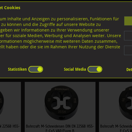
et Cookies
B
um Inhalte und Anzeigen zu personalisieren, Funktionen für
G
 zu können und die Zugriffe auf unsere Website zu
 geben wir Informationen zu Ihrer Verwendung unserer
er für soziale Medien, Werbung und Analysen weiter. Unsere
nloads
nformationen möglicherweise mit weiteren Daten zusammen,
tellt haben oder die sie im Rahmen Ihrer Nutzung der Dienste
eideisen geschliffen
M-Schneideisen VAP HSS-E (Co5), Form B
-E (Co5), Form B
Statistiken
Social Media
Det
:
×
×
EN 22568 HSS-
Bohrcraft M-Schneideisen DIN EN 22568 HSS-
Bohrcraft M-Schneid
E-Co5 VAP/Form B
E-Co5 