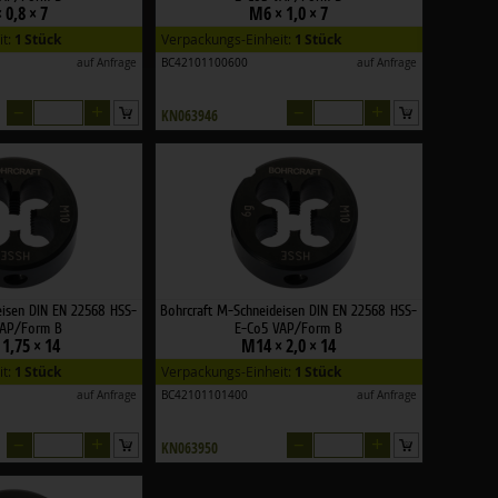
 0,8 × 7
M6 × 1,0 × 7
it:
1 Stück
Verpackungs-Einheit:
1 Stück
auf Anfrage
BC42101100600
auf Anfrage
–
+
–
+
KN063946
eisen DIN EN 22568 HSS-
Bohrcraft M-Schneideisen DIN EN 22568 HSS-
VAP/Form B
E-Co5 VAP/Form B
1,75 × 14
M14 × 2,0 × 14
it:
1 Stück
Verpackungs-Einheit:
1 Stück
auf Anfrage
BC42101101400
auf Anfrage
–
+
–
+
KN063950