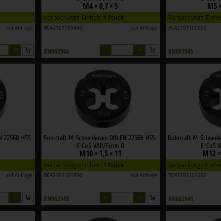
M4 × 0,7 × 5
M5 ×
Verpackungs-Einheit:
1 Stück
Verpackungs-Einhe
auf Anfrage
BC42101100400
auf Anfrage
BC42101100500
+
–
+
KN063944
KN063945
EN 22568 HSS-
Bohrcraft M-Schneideisen DIN EN 22568 HSS-
Bohrcraft M-Schneid
E-Co5 VAP/Form B
E-Co5 
M10 × 1,5 × 11
M12 × 
Verpackungs-Einheit:
1 Stück
Verpackungs-Einhe
auf Anfrage
BC42101101000
auf Anfrage
BC42101101200
+
–
+
KN063948
KN063949