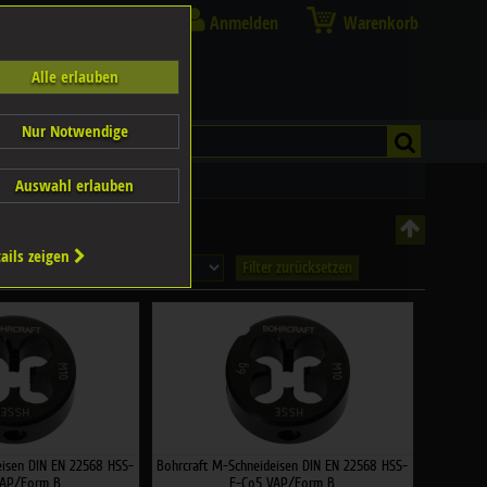
Anmelden
Warenkorb
Alle erlauben
Nur Notwendige
Auswahl erlauben
ails zeigen
Filter zurücksetzen
eisen DIN EN 22568 HSS-
Bohrcraft M-Schneideisen DIN EN 22568 HSS-
VAP/Form B
E-Co5 VAP/Form B