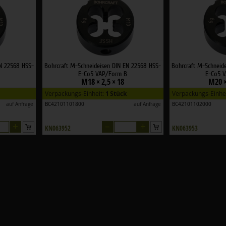
EN 22568 HSS-
Bohrcraft M-Schneideisen DIN EN 22568 HSS-
Bohrcraft M-Schneid
E-Co5 VAP/Form B
E-Co5 
M18 × 2,5 × 18
M20 ×
Verpackungs-Einheit:
1 Stück
Verpackungs-Einhe
auf Anfrage
BC42101101800
auf Anfrage
BC42101102000
+
–
+
KN063952
KN063953