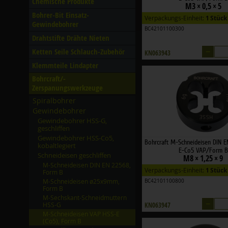
Chemische Produkte
M3 × 0,5 × 5
Bohrer-Bit Einsatz-
Verpackungs-Einheit:
1 Stück
Gewindebohrer
BC42101100300
Drahtstifte Drähte Nieten
–
Ketten Seile Schlauch-Zubehör
KN063943
Klemmteile Lindapter
Bohrcraft/­
Zerspanungswerkzeuge
Spiralbohrer
Gewindebohrer
Gewindebohrer HSS-G,
geschliffen
Gewindebohrer HSS-Co5,
Bohrcraft M-Schneideisen DIN 
kobaltlegiert
E-Co5 VAP/Form B
Schneideisen geschliffen
M8 × 1,25 × 9
M-Schneideisen DIN EN 22568,
Verpackungs-Einheit:
1 Stück
Form B
M-Schneideisen ø25x9mm,
BC42101100800
Form B
M-Sechskant-Schneidmuttern
–
HSS-G
KN063947
M-Schneideisen VAP HSS-E
(Co5), Form B