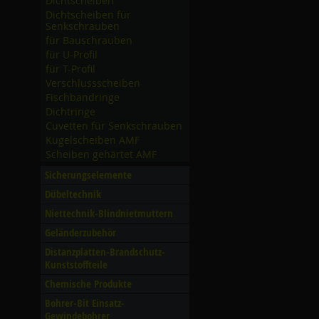
Dichtscheiben
Dichtscheiben für
Senkschrauben
für Bauschrauben
für U-Profil
für T-Profil
Verschlussscheiben
Fischbandringe
Dichtringe
Cuvetten für Senkschrauben
Kugelscheiben AMF
Scheiben gehärtet AMF
Sicherungselemente
Dübeltechnik
Niettechnik-Blindnietmuttern
Geländerzubehör
Distanzplatten-Brandschutz-
Kunststoffteile
Chemische Produkte
Bohrer-Bit Einsatz-
Gewindebohrer