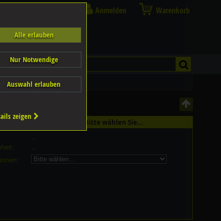
Anmelden
Warenkorb
Alle erlauben
Nur Notwendige
Auswahl erlauben
ails zeigen
st in 2 Grössen erhältlich - Bitte wählen Sie...
...
heit:
...
ionen: