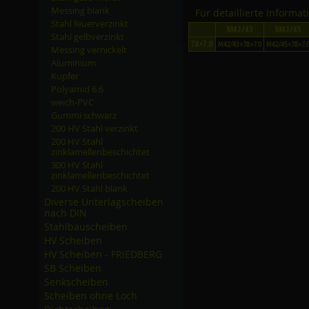
Messing blank
Für detaillierte Informa
Stahl feuerverzinkt
M42/43
M42/45
Stahl gelbverzinkt
78×7.0
M42/43×78×7.0
M42/45×78×7.
Messing vernickelt
Aluminium
Kupfer
Polyamid 6.6
weich-PVC
Gummi schwarz
200 HV Stahl verzinkt
200 HV Stahl
zinklamellenbeschichtet
300 HV Stahl
zinklamellenbeschichtet
200 HV Stahl blank
Diverse Unterlagscheiben
nach DIN
Stahlbauscheiben
HV Scheiben
HV Scheiben - FRIEDBERG
SB Scheiben
Senkscheiben
Scheiben ohne Loch