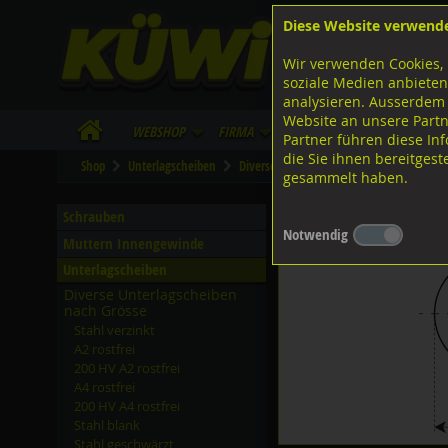
Diese Website verwend
F
Lagerstrasse 8
8953 Dietikon
Wir verwenden Cookies, 
I
Tel.
043 455 20 30
soziale Medien anbieten
analysieren. Ausserdem
Website an unsere Partn
WebShop
Firma
Lieferinfo
Infos/Dow
Partner führen diese I
die Sie ihnen bereitges
Shop
Unterlagscheiben
Diverse Unterlagscheiben nach Grösse
gesammelt haben.
Unterlagscheiben, Stahl 
Schrauben
Notwendig
Muttern Innengewinde
Unterlagscheiben
Diverse Unterlagscheiben
nach Grösse
Stahl verzinkt
A2 rostfrei
200 HV A2 rostfrei
A4 rostfrei
200 HV A4 rostfrei
Stahl blank
Stahl geschwärzt