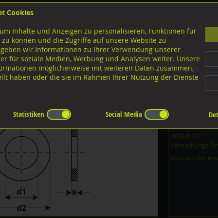
et Cookies
B
um Inhalte und Anzeigen zu personalisieren, Funktionen für
G
 zu können und die Zugriffe auf unsere Website zu
 geben wir Informationen zu Ihrer Verwendung unserer
er für soziale Medien, Werbung und Analysen weiter. Unsere
nloads
nformationen möglicherweise mit weiteren Daten zusammen,
tellt haben oder die sie im Rahmen Ihrer Nutzung der Dienste
Stahl verzinkt
innen ca. 42mm
verzinkt
Statistiken
Social Media
Det
Dieser Artikel i
Artikel-Nr.:
Verpackungs-Ein
Grösse / Dimens