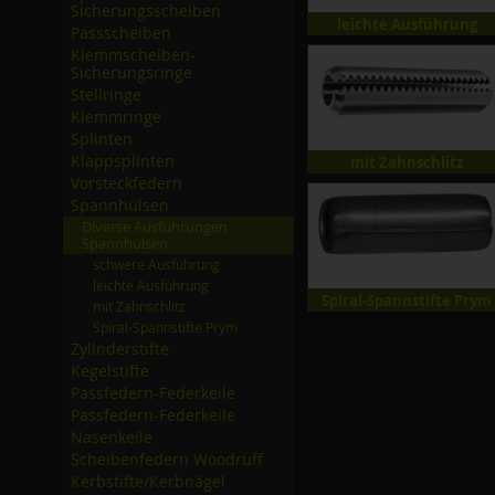
Sicherungsscheiben
leichte Ausführung
Passscheiben
Klemmscheiben-
Sicherungsringe
Stellringe
Klemmringe
Splinten
Klappsplinten
mit Zahnschlitz
Vorsteckfedern
Spannhülsen
Diverse Ausführungen
Spannhülsen
schwere Ausführung
leichte Ausführung
Spiral-Spannstifte Prym
mit Zahnschlitz
Spiral-Spannstifte Prym
Zylinderstifte
Kegelstifte
Passfedern-Federkeile
Passfedern-Federkeile
Nasenkeile
Scheibenfedern Woodruff
Kerbstifte/­Kerbnägel