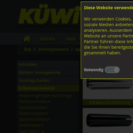
Diese Website verwend
F
Lagerstrasse 8
8953 Dietikon
Wir verwenden Cookies, 
I
Tel.
043 455 20 30
soziale Medien anbieten
analysieren. Ausserdem
Website an unsere Partn
WebShop
Firma
Lieferinfo
Infos/Dow
Partner führen diese I
die Sie ihnen bereitges
Shop
Sicherungselemente
Spannhülsen
Diverse Ausführung
gesammelt haben.
Diverse Ausführungen S
Schrauben
Notwendig
Muttern Innengewinde
Unterlagscheiben
Sicherungselemente
Federringe/­Sperrkantringe
Fächerscheiben
schwere Ausführung
Zahnscheiben
Federscheiben
Spannscheiben
Tellerfedern
Sperrkant- u.