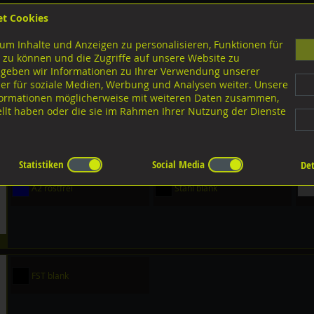
et Cookies
B
um Inhalte und Anzeigen zu personalisieren, Funktionen für
G
 zu können und die Zugriffe auf unsere Website zu
 geben wir Informationen zu Ihrer Verwendung unserer
er für soziale Medien, Werbung und Analysen weiter. Unsere
nloads
nformationen möglicherweise mit weiteren Daten zusammen,
tellt haben oder die sie im Rahmen Ihrer Nutzung der Dienste
en Spannhülsen
pannhülsen
Statistiken
Social Media
Det
A2 rostfrei
Stahl blank
FST blank