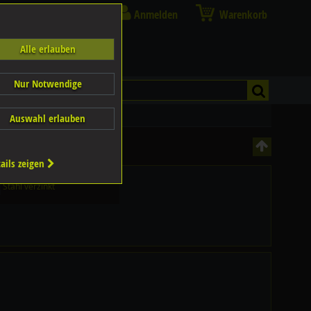
Anmelden
Warenkorb
Alle erlauben
Nur Notwendige
Auswahl erlauben
ails zeigen
Stahl verzinkt