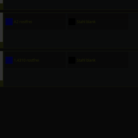
A2 rostfrei
Stahl blank
1.4310 rostfrei
Stahl blank