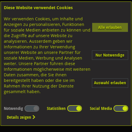
Diese Website verwendet Cookies
Anmelden
Warenkorb
Wir verwenden Cookies, um Inhalte und
Shop
Sicherungselemente
Anzeigen zu personalisieren, Funktionen
Alle erlauben
für soziale Medien anbieten zu können und
Federscheiben
die Zugriffe auf unsere Website zu
analysieren. Ausserdem geben wir
Informationen zu Ihrer Verwendung
unserer Website an unsere Partner für
Nur Notwendige
soziale Medien, Werbung und Analysen
weiter. Unsere Partner führen diese
Informationen möglicherweise mit weiteren
Diverse Ausführungen
Federscheiben
Daten zusammen, die Sie ihnen
bereitgestellt haben oder die sie im
Auswahl erlauben
Rahmen Ihrer Nutzung der Dienste
gesammelt haben.
Notwendig
Statistiken
Social Media
Details zeigen