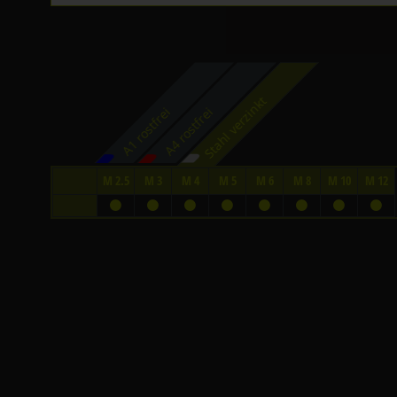
Stahl verzinkt
A1 rostfrei
A4 rostfrei
M 2.5
M 3
M 4
M 5
M 6
M 8
M 10
M 12