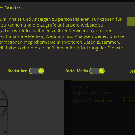
et Cookies
B
um Inhalte und Anzeigen zu personalisieren, Funktionen für
G
 zu können und die Zugriffe auf unsere Website zu
 geben wir Informationen zu Ihrer Verwendung unserer
er für soziale Medien, Werbung und Analysen weiter. Unsere
nloads
nformationen möglicherweise mit weiteren Daten zusammen,
tellt haben oder die sie im Rahmen Ihrer Nutzung der Dienste
Statistiken
Social Media
Det
Dieser Artikel ist in
8
Grössen erh
Artikel-Nr.:
...
Verpackungs-Einheit:
...
Grösse / Dimensionen: