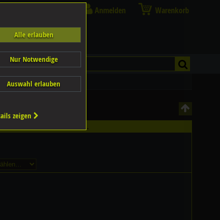
Anmelden
Warenkorb
Alle erlauben
Nur Notwendige
Auswahl erlauben
ails zeigen
ältlich - Bitte wählen Sie...