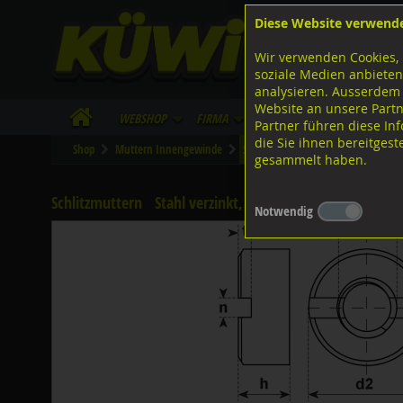
Diese Website verwend
F
Lagerstrasse 8
8953 Dietikon
Wir verwenden Cookies, 
I
Tel.
043 455 20 30
soziale Medien anbieten
analysieren. Ausserdem
Website an unsere Partn
WebShop
Firma
Lieferinfo
Infos/Dow
Partner führen diese I
die Sie ihnen bereitges
Shop
Muttern Innengewinde
Schlitzmuttern
gesammelt haben.
Schlitzmuttern
Stahl verzinkt, DIN546
Notwendig