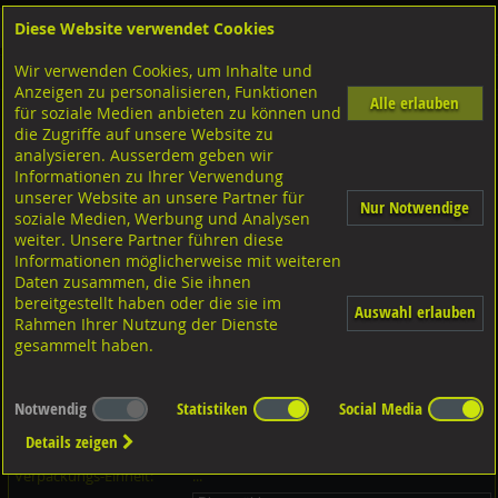
Diese Website verwendet Cookies
Anmelden
Warenkorb
Wir verwenden Cookies, um Inhalte und
Shop
Unterlagscheiben
Diverse Unterlagscheiben nach Grösse
Anzeigen zu personalisieren, Funktionen
Alle erlauben
für soziale Medien anbieten zu können und
Unterlagscheiben ohne Fase aus weich-PVC, DIN125A ISO7089 weich-
die Zugriffe auf unsere Website zu
PVC
analysieren. Ausserdem geben wir
Informationen zu Ihrer Verwendung
unserer Website an unsere Partner für
Nur Notwendige
soziale Medien, Werbung und Analysen
weiter. Unsere Partner führen diese
Informationen möglicherweise mit weiteren
Daten zusammen, die Sie ihnen
bereitgestellt haben oder die sie im
Auswahl erlauben
Rahmen Ihrer Nutzung der Dienste
gesammelt haben.
Notwendig
Statistiken
Social Media
Dieser Artikel ist in 7 Grössen erhältlich - Bitte wählen Sie...
Details zeigen
Artikel-Nr.:
...
Verpackungs-Einheit:
...