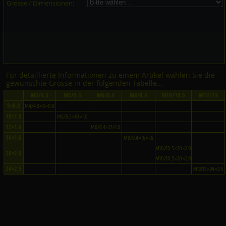
Grösse / Dimensionen:
Für detaillierte Informationen zu einem Artikel wählen Sie die
gewünschte Grösse in der folgenden Tabelle...
M4/4.3
M5/5.3
M6/6.4
M8/8.4
M10/10.5
M12/13
9×0.8
M4/4.3×9×0.8
10×1.0
M5/5.3×10×1.0
12×1.6
M6/6.4×12×1.6
16×1.6
M8/8.4×16×1.6
M10/10.5×20×2.0
20×2.0
M10/10.5×20×2.0
24×2.5
M12/13×24×2.5