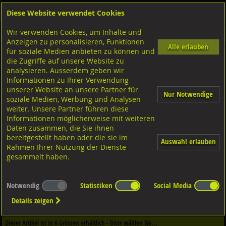
Diese Website verwendet Cookies
Anmelden
Warenkorb
Wir verwenden Cookies, um Inhalte und
Shop
Muttern Innengewinde
Sicherungsmuttern
M-Gewinde
Anzeigen zu personalisieren, Funktionen
Alle erlauben
für soziale Medien anbieten zu können und
Sechskantmuttern Kombi mit Zahnscheibe
die Zugriffe auf unsere Website zu
8 verzinkt,
analysieren. Ausserdem geben wir
Informationen zu Ihrer Verwendung
unserer Website an unsere Partner für
Nur Notwendige
soziale Medien, Werbung und Analysen
weiter. Unsere Partner führen diese
Informationen möglicherweise mit weiteren
Daten zusammen, die Sie ihnen
bereitgestellt haben oder die sie im
Auswahl erlauben
Rahmen Ihrer Nutzung der Dienste
gesammelt haben.
Notwendig
Statistiken
Social Media
Dieser Artikel ist in
1
Qualitäten erhältlich - Bitte wählen Sie...
Details zeigen
Qualität / Oberfläche
Dieser Artikel ist in
6
Grössen erhältlich - Bitte wählen Sie...