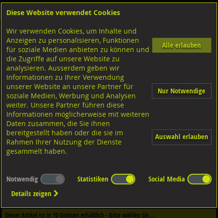
Diese Website verwendet Cookies
Anmelden
Warenkorb
Wir verwenden Cookies, um Inhalte und
Shop
Unterlagscheiben
Diverse Unterlagscheiben nach DIN
Diverse Ausführungen
Anzeigen zu personalisieren, Funktionen
Alle erlauben
für soziale Medien anbieten zu können und
DIN 6340 Unterlagscheiben für Spannzeuge
die Zugriffe auf unsere Website zu
Stahl blank, DIN6340
analysieren. Ausserdem geben wir
Informationen zu Ihrer Verwendung
unserer Website an unsere Partner für
Nur Notwendige
soziale Medien, Werbung und Analysen
weiter. Unsere Partner führen diese
Informationen möglicherweise mit weiteren
Daten zusammen, die Sie ihnen
bereitgestellt haben oder die sie im
Auswahl erlauben
Rahmen Ihrer Nutzung der Dienste
gesammelt haben.
Notwendig
Statistiken
Social Media
Dieser Artikel ist in
1
Qualitäten erhältlich - Bitte wählen Sie...
Details zeigen
Qualität / Oberfläche
Dieser Artikel ist in
10
Grössen erhältlich - Bitte wählen Sie...