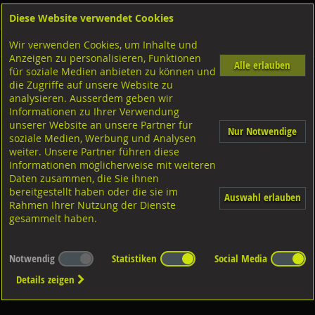
Diese Website verwendet Cookies
Anmelden
Warenkorb
Wir verwenden Cookies, um Inhalte und
Shop
Geländerzubehör
Anzeigen zu personalisieren, Funktionen
Alle erlauben
für soziale Medien anbieten zu können und
Bodenplatten
die Zugriffe auf unsere Website zu
analysieren. Ausserdem geben wir
Informationen zu Ihrer Verwendung
unserer Website an unsere Partner für
Nur Notwendige
soziale Medien, Werbung und Analysen
weiter. Unsere Partner führen diese
Informationen möglicherweise mit weiteren
Diverse Ausführungen
Bodenplatten, rostfrei
Daten zusammen, die Sie ihnen
bereitgestellt haben oder die sie im
Auswahl erlauben
Rahmen Ihrer Nutzung der Dienste
gesammelt haben.
Notwendig
Statistiken
Social Media
Details zeigen