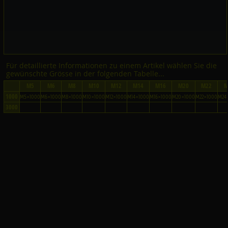
Für detaillierte Informationen zu einem Artikel wählen Sie die
gewünschte Grösse in der folgenden Tabelle...
M5
M6
M8
M10
M12
M14
M16
M20
M22
M
1000
M5×1000
M6×1000
M8×1000
M10×1000
M12×1000
M14×1000
M16×1000
M20×1000
M22×1000
M24
3000