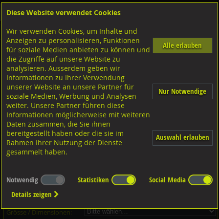
Diese Website verwendet Cookies
Anmelden
Warenkorb
Wir verwenden Cookies, um Inhalte und
Shop
Schrauben
Gewindestangen-Stifte-Federnde Druckstücke
Gewindestangen metrisch
Anzeigen zu personalisieren, Funktionen
Alle erlauben
für soziale Medien anbieten zu können und
Gewindestangen 1 Meter, DIN975 10.9 blank
die Zugriffe auf unsere Website zu
analysieren. Ausserdem geben wir
Informationen zu Ihrer Verwendung
unserer Website an unsere Partner für
Nur Notwendige
soziale Medien, Werbung und Analysen
weiter. Unsere Partner führen diese
Informationen möglicherweise mit weiteren
Daten zusammen, die Sie ihnen
bereitgestellt haben oder die sie im
Auswahl erlauben
Rahmen Ihrer Nutzung der Dienste
gesammelt haben.
Dieser Artikel ist in 15 Grössen erhältlich - Bitte wählen Sie...
Notwendig
Statistiken
Social Media
Artikel-Nr.:
...
Details zeigen
Verpackungs-Einheit:
...
Grösse / Dimensionen: