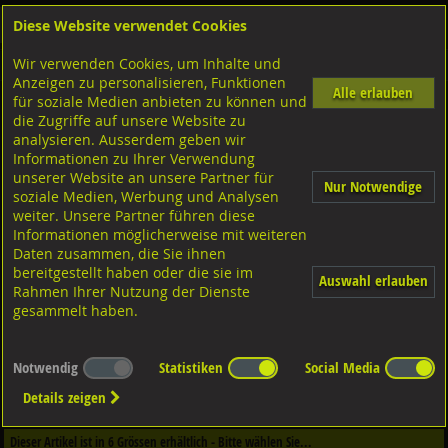
Diese Website verwendet Cookies
Anmelden
Warenkorb
Wir verwenden Cookies, um Inhalte und
Shop
Muttern Innengewinde
Sicherungsmuttern
M-Gewinde
Anzeigen zu personalisieren, Funktionen
Alle erlauben
für soziale Medien anbieten zu können und
SNEP-elastic TYP ESN
die Zugriffe auf unsere Website zu
R60 H 100 verzinkt, TYP ESN
analysieren. Ausserdem geben wir
Informationen zu Ihrer Verwendung
unserer Website an unsere Partner für
Nur Notwendige
soziale Medien, Werbung und Analysen
weiter. Unsere Partner führen diese
Informationen möglicherweise mit weiteren
Daten zusammen, die Sie ihnen
bereitgestellt haben oder die sie im
Auswahl erlauben
Rahmen Ihrer Nutzung der Dienste
gesammelt haben.
Notwendig
Statistiken
Social Media
Dieser Artikel ist in
2
Qualitäten erhältlich - Bitte wählen Sie...
Details zeigen
Qualität / Oberfläche
Dieser Artikel ist in
6
Grössen erhältlich - Bitte wählen Sie...