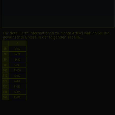
Für detaillierte Informationen zu einem Artikel wählen Sie die
gewünschte Grösse in der folgenden Tabelle...
6
60
6×60
70
6×70
80
6×80
90
6×90
100
6×100
110
6×110
120
6×120
130
6×130
145
6×145
160
6×160