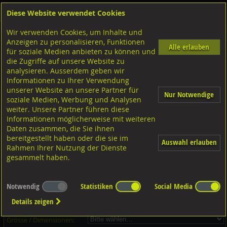
Diese Website verwendet Cookies
Anmelden
Warenkorb
Wir verwenden Cookies, um Inhalte und
Shop
Schrauben
Senkkopfschrauben
Justierschrauben uniFAST
Anzeigen zu personalisieren, Funktionen
Alle erlauben
für soziale Medien anbieten zu können und
Justierschraube uniFAST TX, 3584Z Stahl verzinkt
die Zugriffe auf unsere Website zu
analysieren. Ausserdem geben wir
Informationen zu Ihrer Verwendung
unserer Website an unsere Partner für
Nur Notwendige
soziale Medien, Werbung und Analysen
weiter. Unsere Partner führen diese
Informationen möglicherweise mit weiteren
Daten zusammen, die Sie ihnen
bereitgestellt haben oder die sie im
Auswahl erlauben
Rahmen Ihrer Nutzung der Dienste
gesammelt haben.
Dieser Artikel ist in 10 Grössen erhältlich - Bitte wählen Sie...
Notwendig
Statistiken
Social Media
Artikel-Nr.:
...
Details zeigen
Verpackungs-Einheit:
...
Grösse / Dimensionen: