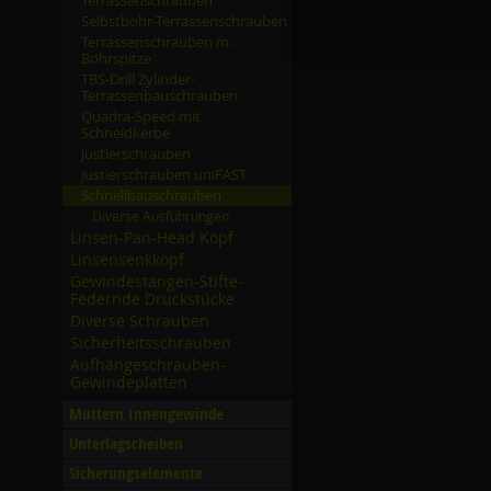
Terrassenschrauben
Selbstbohr-Terrassenschrauben
Terrassenschrauben m.
Bohrspitze
TBS-Drill Zylinder-
Terrassenbauschrauben
Quadra-Speed mit
Schneidkerbe
Justierschrauben
Justierschrauben uniFAST
Schnellbauschrauben
Diverse Ausführungen
Linsen-Pan-Head Kopf
Linsensenkkopf
Gewindestangen-Stifte-
Federnde Druckstücke
Diverse Schrauben
Sicherheitsschrauben
Aufhängeschrauben-
Gewindeplatten
Muttern Innengewinde
Unterlagscheiben
Sicherungselemente