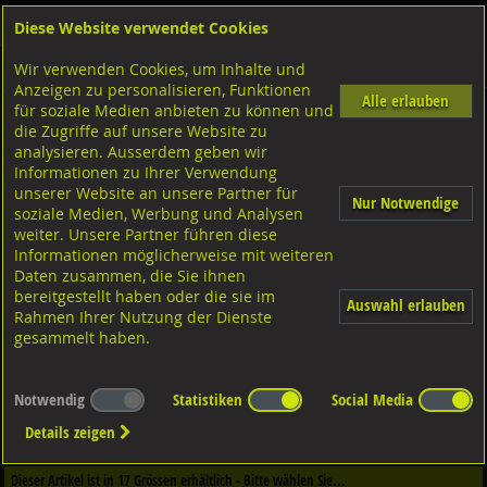
Diese Website verwendet Cookies
Anmelden
Warenkorb
Wir verwenden Cookies, um Inhalte und
Shop
Schrauben
Senkkopfschrauben
Anzeigen zu personalisieren, Funktionen
Alle erlauben
für soziale Medien anbieten zu können und
TBS-Drill Zylinder-Terrassenbauschrauben
die Zugriffe auf unsere Website zu
1.4006 rostfrei,
analysieren. Ausserdem geben wir
Informationen zu Ihrer Verwendung
unserer Website an unsere Partner für
Nur Notwendige
soziale Medien, Werbung und Analysen
weiter. Unsere Partner führen diese
Informationen möglicherweise mit weiteren
Daten zusammen, die Sie ihnen
bereitgestellt haben oder die sie im
Auswahl erlauben
Rahmen Ihrer Nutzung der Dienste
gesammelt haben.
Notwendig
Statistiken
Social Media
Dieser Artikel ist in
1
Qualitäten erhältlich - Bitte wählen Sie...
Details zeigen
Qualität / Oberfläche
Dieser Artikel ist in
17
Grössen erhältlich - Bitte wählen Sie...