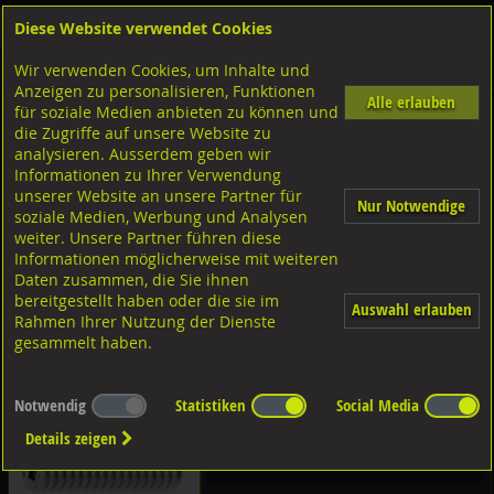
Diese Website verwendet Cookies
Anmelden
Warenkorb
Wir verwenden Cookies, um Inhalte und
Shop
Schrauben
Gewindestangen-Stifte-Federnde Druckstücke
Gewindestifte
Anzeigen zu personalisieren, Funktionen
Alle erlauben
für soziale Medien anbieten zu können und
Diverse Ausführungen Gewindestifte
die Zugriffe auf unsere Website zu
analysieren. Ausserdem geben wir
Informationen zu Ihrer Verwendung
Diverse Ausführungen
unserer Website an unsere Partner für
Nur Notwendige
soziale Medien, Werbung und Analysen
weiter. Unsere Partner führen diese
Informationen möglicherweise mit weiteren
Innensechskant
Daten zusammen, die Sie ihnen
bereitgestellt haben oder die sie im
Auswahl erlauben
Diverse Ausführungen
Rahmen Ihrer Nutzung der Dienste
gesammelt haben.
mit Schlitz
Notwendig
Statistiken
Social Media
Details zeigen
45H verzinkt