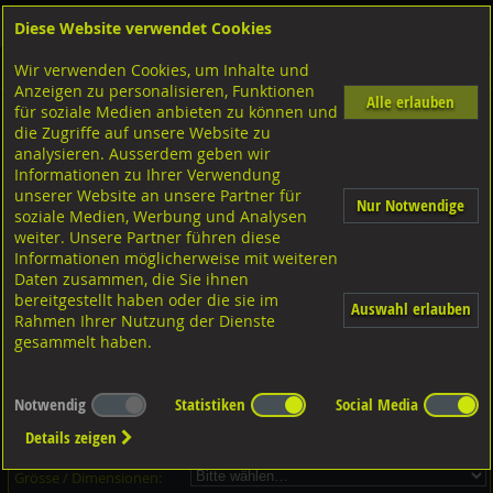
Diese Website verwendet Cookies
Anmelden
Warenkorb
Wir verwenden Cookies, um Inhalte und
Shop
Muttern Innengewinde
Flügelmuttern DIN 315 runde Flügelform
Anzeigen zu personalisieren, Funktionen
Alle erlauben
für soziale Medien anbieten zu können und
Flügelmuttern, DIN315 Polyamid
die Zugriffe auf unsere Website zu
analysieren. Ausserdem geben wir
Informationen zu Ihrer Verwendung
unserer Website an unsere Partner für
Nur Notwendige
soziale Medien, Werbung und Analysen
weiter. Unsere Partner führen diese
Informationen möglicherweise mit weiteren
Daten zusammen, die Sie ihnen
bereitgestellt haben oder die sie im
Auswahl erlauben
Rahmen Ihrer Nutzung der Dienste
gesammelt haben.
Dieser Artikel ist in 4 Grössen erhältlich - Bitte wählen Sie...
Notwendig
Statistiken
Social Media
Artikel-Nr.:
...
Details zeigen
Verpackungs-Einheit:
...
Grösse / Dimensionen: