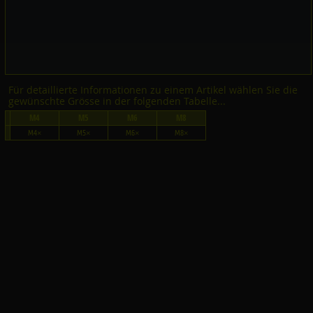
Für detaillierte Informationen zu einem Artikel wählen Sie die
gewünschte Grösse in der folgenden Tabelle...
M4
M5
M6
M8
M4×
M5×
M6×
M8×