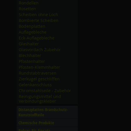
Rondellen
Rosetten
Scheiben ohne Loch
Bombierte Scheiben
Bodenplatten
Auflagebleche
Eck-Auflagebleche
Glashalter
Glasvordach Zubehör
Blechhalter
Pfostenhalter
Pfosten-Klemmhalter
Rundstabtraversen
Zierkugel geschliffen
Gelenkanschluss
Chromstahlseile - Zubehör
Reinigungsmittel und
Verbindungskleber
Distanzplatten-Brandschutz-
Kunststoffteile
Chemische Produkte
Bohrer-Bit Einsatz-