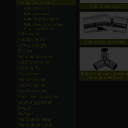
Rohrecken, rostfrei
Rohrecken rund
Rohrecken spitz
Rohrecken rund
Rohrecken beweglich
Rohrecken mit seitlichem
Anschluss 90 Grad
Rohrbogen
Endabschluss
Rohrecken beweglich
Schweissbogen
T-Stück
Handlaufsteckrohr
Steckrohrwinkel
Steckmuffe
Stossrohre
Rohrecken mit seitliche
Anschluss 90 Grad
Wandkonsolen
Steckkonsolen
Standkonsolen
Einschweisskonsolen
Brüstungspfosten
Träger
Auflager
Wandplatte eckig
Wandplatte rund