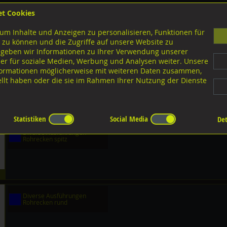
et Cookies
B
um Inhalte und Anzeigen zu personalisieren, Funktionen für
G
 zu können und die Zugriffe auf unsere Website zu
 geben wir Informationen zu Ihrer Verwendung unserer
er für soziale Medien, Werbung und Analysen weiter. Unsere
nloads
nformationen möglicherweise mit weiteren Daten zusammen,
tellt haben oder die sie im Rahmen Ihrer Nutzung der Dienste
ecken, rostfrei
hrecken, rostfrei
Statistiken
Social Media
Det
Diverse Ausführungen
Rohrecken spitz
Diverse Ausführungen
Rohrecken rund