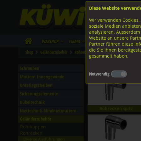
Diese Website verwend
F
Lagerstrasse 8
8953 Dietikon
Wir verwenden Cookies, 
I
Tel.
043 455 20 30
soziale Medien anbieten
analysieren. Ausserdem
Website an unsere Partn
WebShop
Firma
Lieferinfo
Infos/Dow
Partner führen diese I
die Sie ihnen bereitges
Shop
Geländerzubehör
Rohrecken
Diverse Ausführungen Rohr
gesammelt haben.
Diverse Ausführungen Ro
Schrauben
Notwendig
Muttern Innengewinde
Unterlagscheiben
Sicherungselemente
Dübeltechnik
Rohrecken spitz
Niettechnik-Blindnietmuttern
Geländerzubehör
Rohrkappen
Rohrecken
Diverse Ausführungen