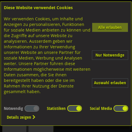
Diese Website verwendet Cookies
Anmelden
Warenkorb
Wir verwenden Cookies, um Inhalte und
Shop
Geländerzubehör
Einschweisskonsolen
Anzeigen zu personalisieren, Funktionen
Alle erlauben
für soziale Medien anbieten zu können und
CNS 1.4301
die Zugriffe auf unsere Website zu
analysieren. Ausserdem geben wir
Diverse Ausführungen mit beweglicher
Informationen zu Ihrer Verwendung
Auflage
unserer Website an unsere Partner für
Nur Notwendige
soziale Medien, Werbung und Analysen
weiter. Unsere Partner führen diese
Informationen möglicherweise mit weiteren
mit beweglicher Auflage
Daten zusammen, die Sie ihnen
bereitgestellt haben oder die sie im
Auswahl erlauben
Diverse Ausführungen mit fester
Rahmen Ihrer Nutzung der Dienste
Auflage
gesammelt haben.
mit fester Auflage
Notwendig
Statistiken
Social Media
Details zeigen
Diverse Ausführungen mit Eckauflage