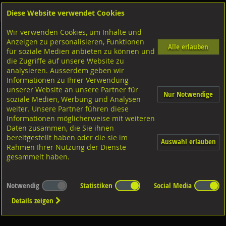
Diese Website verwendet Cookies
Anmelden
Warenkorb
Wir verwenden Cookies, um Inhalte und
Shop
Geländerzubehör
Anzeigen zu personalisieren, Funktionen
Alle erlauben
für soziale Medien anbieten zu können und
Wandplatte rund
die Zugriffe auf unsere Website zu
analysieren. Ausserdem geben wir
Informationen zu Ihrer Verwendung
unserer Website an unsere Partner für
Nur Notwendige
soziale Medien, Werbung und Analysen
weiter. Unsere Partner führen diese
Informationen möglicherweise mit weiteren
CNS 1.4301
Stahl S235JR
Daten zusammen, die Sie ihnen
bereitgestellt haben oder die sie im
Auswahl erlauben
Rahmen Ihrer Nutzung der Dienste
gesammelt haben.
Notwendig
Statistiken
Social Media
Details zeigen