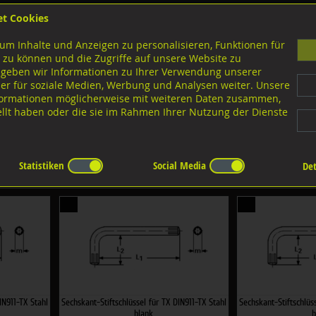
et Cookies
B
um Inhalte und Anzeigen zu personalisieren, Funktionen für
G
 zu können und die Zugriffe auf unsere Website zu
 geben wir Informationen zu Ihrer Verwendung unserer
er für soziale Medien, Werbung und Analysen weiter. Unsere
nloads
nformationen möglicherweise mit weiteren Daten zusammen,
tellt haben oder die sie im Rahmen Ihrer Nutzung der Dienste
e Ausführungen Stiftschlüssel
Stiftschlüssel für Innensechsrund
sechsrund
Statistiken
Social Media
Det
:
Fil
IN911-TX Stahl
Sechskant-Stiftschlüssel für TX DIN911-TX Stahl
Sechskant-Stiftschlüs
blank
b