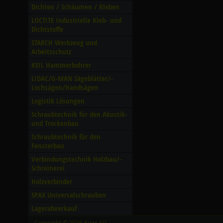
Dichten /­ Schäumen /­ Kleben
LOCTITE Industrielle Kleb- und
Dichtstoffe
STARCH Werkzeug und
Arbeitsschutz
KEIL Hammerbohrer
LIDAC/­G-MAN Sägeblätter/­
Lochsägen/­Handsägen
Logistik Lösungen
Schraubtechnik für den Akustik-
und Trockenbau
Schraubtechnik für den
Fensterbau
Verbindungstechnik Holzbau/­
Schreinerei
Holzverbinder
SPAX Universalschrauben
Lagerabverkauf
Copyright © 2026 Küwi AG