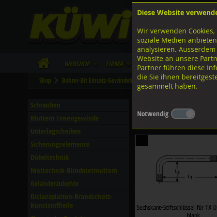
Diese Website verwend
F
Lagerstrasse 8
8953 Dietikon
Wir verwenden Cookies, 
I
Tel.
043 455 20 30
soziale Medien anbieten
analysieren. Ausserdem
Website an unsere Partn
WebShop
Firma
Lieferinfo
Infos/Dow
Partner führen diese I
die Sie ihnen bereitges
Shop
Bohrer-Bit Einsatz-Gewindebohrer
Stiftschlüssel
Divers
gesammelt haben.
Stiftschlüssel für Innen
Schrauben
Notwendig
Muttern Innengewinde
Filter nach Dimensionen
Unterlagscheiben
Sicherungselemente
Dübeltechnik
Niettechnik-Blindnietmuttern
Geländerzubehör
Distanzplatten-Brandschutz-
Kunststoffteile
Sechskant-Stiftschlüssel für TX D
blank