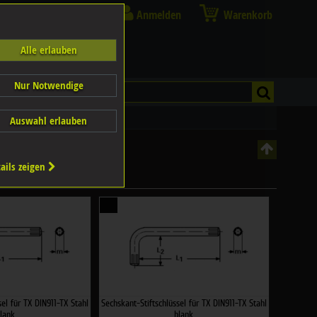
Anmelden
Warenkorb
Alle erlauben
Nur Notwendige
Auswahl erlauben
ails zeigen
ter zurücksetzen
sel für TX DIN911-TX Stahl
Sechskant-Stiftschlüssel für TX DIN911-TX Stahl
lank
blank