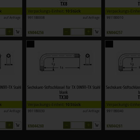
TX8
k
Verpackungs-Einheit:
10 Stück
Verpackungs-Einhe
auf Anfrage
9911B0008
auf Anfrage
9911B0010
+
–
+
KN044256
KN044257
IN911-TX Stahl
Sechskant-Stiftschlüssel für TX DIN911-TX Stahl
Sechskant-Stiftschlüs
blank
b
TX30
k
Verpackungs-Einheit:
10 Stück
Verpackungs-Einhe
auf Anfrage
9911B0030
auf Anfrage
9911B0040
+
–
+
KN044260
KN044261