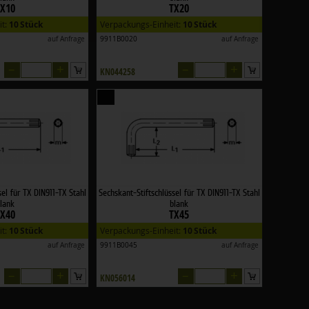
TX10
TX20
it:
10 Stück
Verpackungs-Einheit:
10 Stück
auf Anfrage
9911B0020
auf Anfrage
–
+
–
+
KN044258
sel für TX DIN911-TX Stahl
Sechskant-Stiftschlüssel für TX DIN911-TX Stahl
lank
blank
TX40
TX45
it:
10 Stück
Verpackungs-Einheit:
10 Stück
auf Anfrage
9911B0045
auf Anfrage
–
+
–
+
KN056014