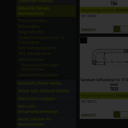
Chemische Produkte
TX6
Bohrer-Bit Einsatz-
Verpackungs-Einheit:
10 Stüc
Gewindebohrer
9911B0006
Trennscheiben
Biteinsätze
–
KN044255
Magnethalter
Sicherheitssterne für TX-
Schrauben
SDS Hammerbohrer
HSS Metallbohrer
Stiftschlüssel
Diverse Ausführungen
Stiftschlüssel
Gewinderestaurierer
Sechskant-Stiftschlüssel für TX D
Drahtstifte Drähte Nieten
blank
TX25
Ketten Seile Schlauch-Zubehör
Verpackungs-Einheit:
10 Stüc
Klemmteile Lindapter
9911B0025
Bohrcraft/­
Zerspanungswerkzeuge
–
KN044259
Weiler Scheiben für
Winkelschleifer