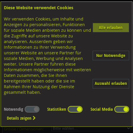
Diese Website verwendet Cookies
Anmelden
Warenkorb
Wir verwenden Cookies, um Inhalte und
Shop
Schrauben
Gewindestangen-Stifte-Federnde Druckstücke
Schraubenbolzen
Anzeigen zu personalisieren, Funktionen
Alle erlauben
für soziale Medien anbieten zu können und
Schraubenbolzen mit Dehnschaft, DIN2510 L 21 CrMoV57 blank
die Zugriffe auf unsere Website zu
analysieren. Ausserdem geben wir
Informationen zu Ihrer Verwendung
unserer Website an unsere Partner für
Nur Notwendige
soziale Medien, Werbung und Analysen
weiter. Unsere Partner führen diese
Informationen möglicherweise mit weiteren
Daten zusammen, die Sie ihnen
bereitgestellt haben oder die sie im
Auswahl erlauben
Rahmen Ihrer Nutzung der Dienste
gesammelt haben.
Dieser Artikel ist in 35 Grössen erhältlich - Bitte wählen Sie...
Notwendig
Statistiken
Social Media
Artikel-Nr.:
...
Details zeigen
Verpackungs-Einheit:
...
Grösse / Dimensionen: