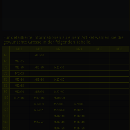
Für detaillierte Informationen zu einem Artikel wählen Sie die
gewünschte Grösse in der folgenden Tabelle...
M12
M16
M20
M24
M30
M33
60
M16×60
65
M12×65
70
M12×70
M16×70
M20×70
75
M12×75
80
M12×80
M16×80
M20×80
85
M12×85
90
M12×90
M16×90
M20×90
100
M12×100
M16×100
M20×100
110
M16×110
M20×110
M24×110
120
M16×120
M20×120
M24×120
130
M20×130
M24×130
140
M16×140
M20×140
M24×140
150
M20×150
M24×150