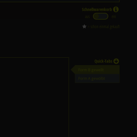
Schnellwarenkorb
aus
ein
= schon einmal gekauft
Quick-Tabs
Form B gewellt
Form A gewölbt