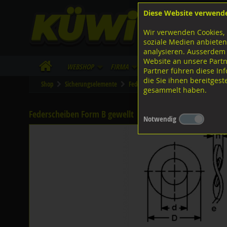
Diese Website verwend
F
Lagerstrasse 8
8953 Dietikon
Wir verwenden Cookies, 
I
Tel.
043 455 20 30
soziale Medien anbieten
analysieren. Ausserdem
Website an unsere Partn
WebShop
Firma
Lieferinfo
Infos/Dow
Partner führen diese I
die Sie ihnen bereitges
Shop
Sicherungselemente
Federscheiben
Diverse Ausführun
gesammelt haben.
Federscheiben Form B gewellt
Stahl verzinkt, DIN137B
Notwendig