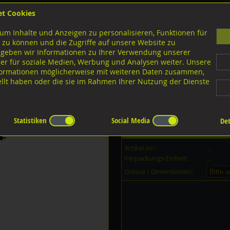
et Cookies
B
um Inhalte und Anzeigen zu personalisieren, Funktionen für
G
 zu können und die Zugriffe auf unsere Website zu
 geben wir Informationen zu Ihrer Verwendung unserer
er für soziale Medien, Werbung und Analysen weiter. Unsere
nloads
nformationen möglicherweise mit weiteren Daten zusammen,
tellt haben oder die sie im Rahmen Ihrer Nutzung der Dienste
gen Federscheiben
Federscheiben Form B gewellt
Statistiken
Social Media
Det
Dieser Artikel ist in
11
Grössen er
Artikel-Nr.:
...
Verpackungs-Einheit:
...
Grösse / Dimensionen: