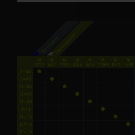
Stahl verzinkt
A2 rostfrei
M
M
M
M
M
M
M
M
3/3.2
4/4.3
5/5.3
6/6.4
8/8.4
10/10.5
12/12
14/15
8 × 0.5
9 × 0.5
11 × 0.5
12 × 0.5
15 × 0.8
21 × 1
24 × 1.2
28 × 1.6
30 × 1.6