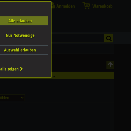
Anmelden
Warenkorb
Alle erlauben
Nur Notwendige
Auswahl erlauben
ails zeigen
hältlich - Bitte wählen Sie...