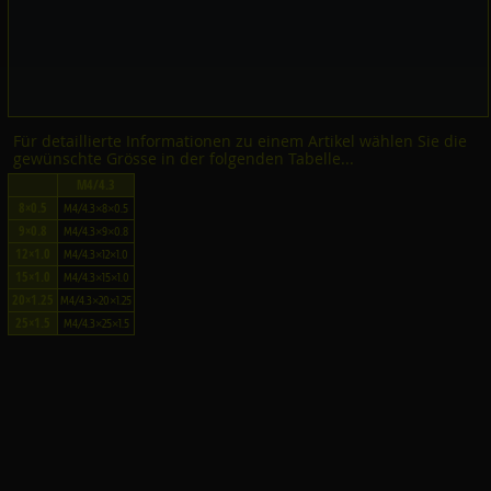
Für detaillierte Informationen zu einem Artikel wählen Sie die
gewünschte Grösse in der folgenden Tabelle...
M4/4.3
8×0.5
M4/4.3×8×0.5
9×0.8
M4/4.3×9×0.8
12×1.0
M4/4.3×12×1.0
15×1.0
M4/4.3×15×1.0
20×1.25
M4/4.3×20×1.25
25×1.5
M4/4.3×25×1.5