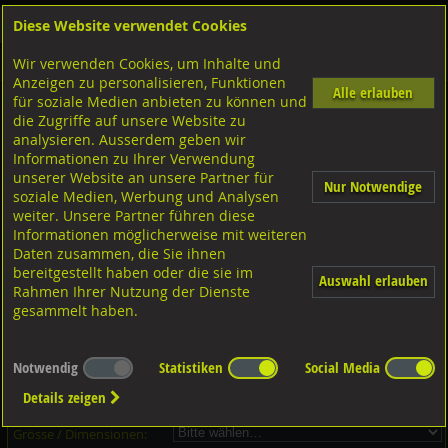
Diese Website verwendet Cookies
Anmelden
Warenkorb
Wir verwenden Cookies, um Inhalte und
Shop
Unterlagscheiben
Diverse Unterlagscheiben nach Grösse
A4 rostfrei
Anzeigen zu personalisieren, Funktionen
Alle erlauben
für soziale Medien anbieten zu können und
Unterlagscheiben, A4 rostfrei
die Zugriffe auf unsere Website zu
analysieren. Ausserdem geben wir
Informationen zu Ihrer Verwendung
unserer Website an unsere Partner für
Nur Notwendige
soziale Medien, Werbung und Analysen
weiter. Unsere Partner führen diese
Informationen möglicherweise mit weiteren
Daten zusammen, die Sie ihnen
bereitgestellt haben oder die sie im
Auswahl erlauben
Rahmen Ihrer Nutzung der Dienste
gesammelt haben.
Dieser Artikel ist in 6 Grössen erhältlich - Bitte wählen Sie...
Notwendig
Statistiken
Social Media
Artikel-Nr.:
...
Details zeigen
Verpackungs-Einheit:
...
Grösse / Dimensionen: